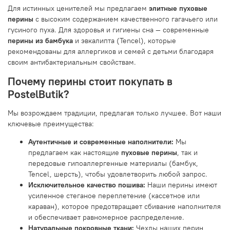
Для истинных ценителей мы предлагаем
элитные пуховые
перины
с высоким содержанием качественного гагачьего или
гусиного пуха. Для здоровья и гигиены сна — современные
перины из бамбука
и эвкалипта (Tencel), которые
рекомендованы для аллергиков и семей с детьми благодаря
своим антибактериальным свойствам.
Почему перины стоит покупать в
PostelButik?
Мы возрождаем традиции, предлагая только лучшее. Вот наши
ключевые преимущества:
Аутентичные и современные наполнители:
Мы
предлагаем как настоящие
пуховые перины
, так и
передовые гипоаллергенные материалы (бамбук,
Tencel, шерсть), чтобы удовлетворить любой запрос.
Исключительное качество пошива:
Наши перины имеют
усиленное стеганое переплетение (кассетное или
караван), которое предотвращает сбивание наполнителя
и обеспечивает равномерное распределение.
Натуральные покровные ткани:
Чехлы наших перин