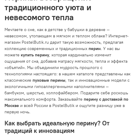
традиционного уюта и
невесомого тепла
Мечтаете о сне, как в детстве у бабушки в деревне —
невесомом, утопающем в мягком и теплом облаке? Интернет-
магазин PostelButik.ru дарит такую возможность, предлагая
коллекцию современных и традиционных
перин
. У нас вы
можете
купить перину
, которая кардинально изменит
ощущения от сна, добавив матрасу мягкости, тепла и эффекта
«объятий». Мы объединили мудрость прошлого с
технологиями настоящего: в нашем каталоге представлены как
классические
пуховые перины
, так и инновационные модели с
экологичными гипоаллергенными наполнителями —
бамбуком, шерстью, холлофайбером. Подарите себе роскошь
максимального комфорта. Заказывайте
перину с доставкой по
Москве
и всей России в PostelButik и ощутите разницу уже в
первую ночь.
Как выбрать идеальную перину? От
традиций к инновациям