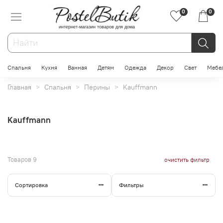
0
0
интернет-магазин товаров для дома
Спальня
Кухня
Ванная
Детям
Одежда
Декор
Свет
Мебе
Главная
Спальня
Перины
Kauffmann
Kauffmann
Товаров
9
очистить фильтр
Сортировка
Фильтры