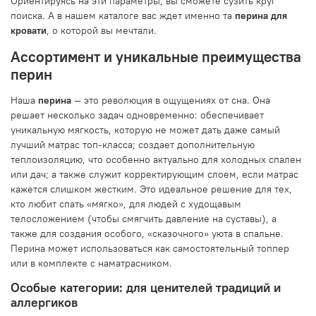
Ориентируясь на эти параметры, вы сможете сузить круг
поиска. А в нашем каталоге вас ждет именно та
перина для
кровати
, о которой вы мечтали.
Ассортимент и уникальные преимущества
перин
Наша
перина
— это революция в ощущениях от сна. Она
решает несколько задач одновременно: обеспечивает
уникальную мягкость, которую не может дать даже самый
лучший матрас топ-класса; создает дополнительную
теплоизоляцию, что особенно актуально для холодных спален
или дач; а также служит корректирующим слоем, если матрас
кажется слишком жестким. Это идеальное решение для тех,
кто любит спать «мягко», для людей с худощавым
телосложением (чтобы смягчить давление на суставы), а
также для создания особого, «сказочного» уюта в спальне.
Перина может использоваться как самостоятельный топпер
или в комплекте с наматрасником.
Особые категории: для ценителей традиций и
аллергиков