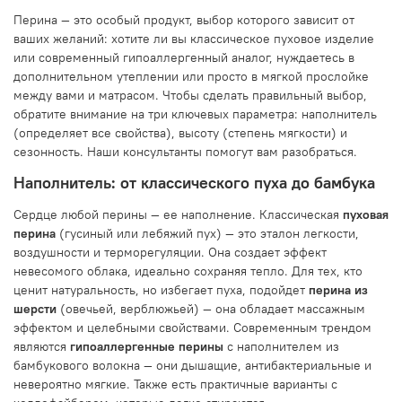
Перина — это особый продукт, выбор которого зависит от
ваших желаний: хотите ли вы классическое пуховое изделие
или современный гипоаллергенный аналог, нуждаетесь в
дополнительном утеплении или просто в мягкой прослойке
между вами и матрасом. Чтобы сделать правильный выбор,
обратите внимание на три ключевых параметра: наполнитель
(определяет все свойства), высоту (степень мягкости) и
сезонность. Наши консультанты помогут вам разобраться.
Наполнитель: от классического пуха до бамбука
Сердце любой перины — ее наполнение. Классическая
пуховая
перина
(гусиный или лебяжий пух) — это эталон легкости,
воздушности и терморегуляции. Она создает эффект
невесомого облака, идеально сохраняя тепло. Для тех, кто
ценит натуральность, но избегает пуха, подойдет
перина из
шерсти
(овечьей, верблюжьей) — она обладает массажным
эффектом и целебными свойствами. Современным трендом
являются
гипоаллергенные перины
с наполнителем из
бамбукового волокна — они дышащие, антибактериальные и
невероятно мягкие. Также есть практичные варианты с