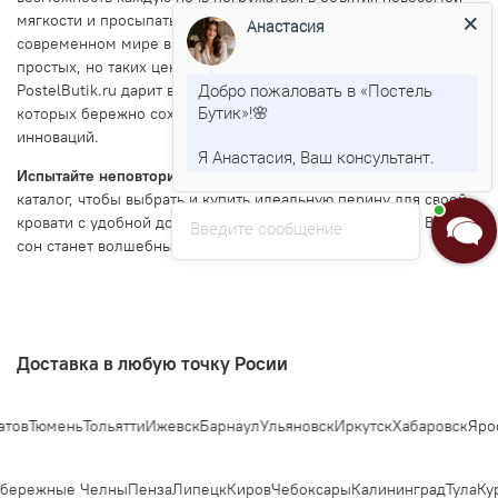
мягкости и просыпаться полностью отдохнувшим. В
Анастасия
современном мире высоких технологий иногда так не хватает
простых, но таких ценных вещей, дающих искреннее тепло.
Добро пожаловать в «Постель
PostelButik.ru дарит вам эту возможность, предлагая перины, в
Бутик»!🌸
которых бережно сохранена душа традиций и преимущества
инноваций.
Я Анастасия, Ваш консультант.
Испытайте неповторимый комфорт перины!
Перейдите в
каталог, чтобы выбрать и купить идеальную перину для своей
кровати с удобной доставкой по Москве и всей России. Ваш
Введите сообщение
сон станет волшебным с PostelButik.ru.
Доставка в любую точку Росии
Тюмень
Тольятти
Ижевск
Барнаул
Ульяновск
Иркутск
Хабаровск
Ярослав
ережные Челны
Пенза
Липецк
Киров
Чебоксары
Калининград
Тула
Курс