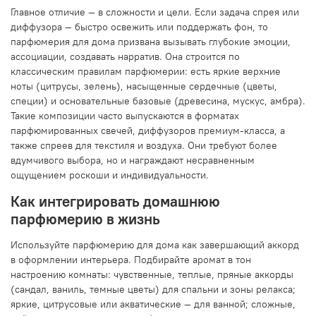
Главное отличие — в сложности и цели. Если задача спрея или
диффузора — быстро освежить или поддержать фон, то
парфюмерия для дома призвана вызывать глубокие эмоции,
ассоциации, создавать нарратив. Она строится по
классическим правилам парфюмерии: есть яркие верхние
ноты (цитрусы, зелень), насыщенные сердечные (цветы,
специи) и основательные базовые (древесина, мускус, амбра).
Такие композиции часто выпускаются в форматах
парфюмированных свечей, диффузоров премиум-класса, а
также спреев для текстиля и воздуха. Они требуют более
вдумчивого выбора, но и награждают несравненным
ощущением роскоши и индивидуальности.
Как интегрировать домашнюю
парфюмерию в жизнь
Используйте парфюмерию для дома как завершающий аккорд
в оформлении интерьера. Подбирайте аромат в тон
настроению комнаты: чувственные, теплые, пряные аккорды
(сандал, ваниль, темные цветы) для спальни и зоны релакса;
яркие, цитрусовые или акватические — для ванной; сложные,