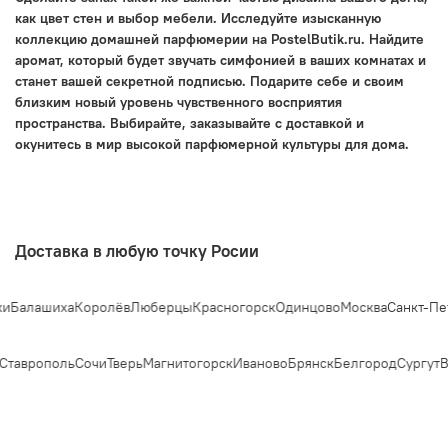
как цвет стен и выбор мебели. Исследуйте изысканную
коллекцию домашней парфюмерии на PostelButik.ru. Найдите
аромат, который будет звучать симфонией в ваших комнатах и
станет вашей секретной подписью. Подарите себе и своим
близким новый уровень чувственного восприятия
пространства. Выбирайте, заказывайте с доставкой и
окунитесь в мир высокой парфюмерной культуры для дома.
Доставка в любую точку Росии
и
Балашиха
Королёв
Люберцы
Красногорск
Одинцово
Москва
Санкт-Пет
Ставрополь
Сочи
Тверь
Магнитогорск
Иваново
Брянск
Белгород
Сургут
В