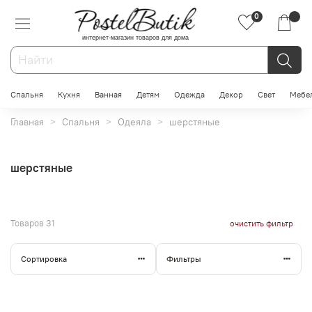
0
интернет-магазин товаров для дома
Спальня
Кухня
Ванная
Детям
Одежда
Декор
Свет
Мебе
Главная
Спальня
Одеяла
шерстяные
шерстяные
Товаров
31
очистить фильтр
Сортировка
Фильтры