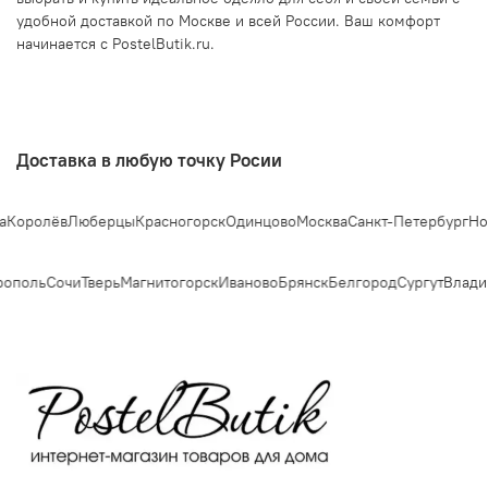
удобной доставкой по Москве и всей России. Ваш комфорт
начинается с PostelButik.ru.
Доставка в любую точку Росии
олёв
Люберцы
Красногорск
Одинцово
Москва
Санкт-Петербург
Новосиб
поль
Сочи
Тверь
Магнитогорск
Иваново
Брянск
Белгород
Сургут
Владими