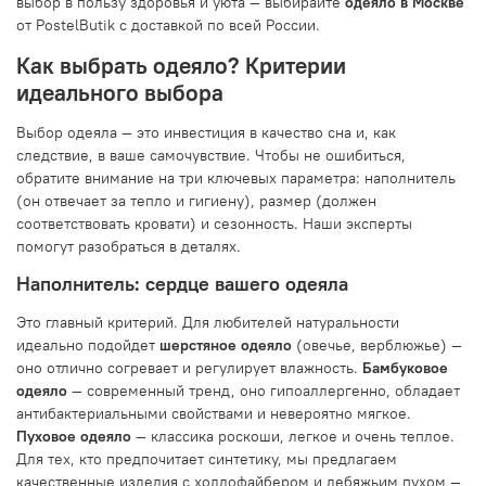
выбор в пользу здоровья и уюта — выбирайте
одеяло в Москве
от PostelButik с доставкой по всей России.
Как выбрать одеяло? Критерии
идеального выбора
Выбор одеяла — это инвестиция в качество сна и, как
следствие, в ваше самочувствие. Чтобы не ошибиться,
обратите внимание на три ключевых параметра: наполнитель
(он отвечает за тепло и гигиену), размер (должен
соответствовать кровати) и сезонность. Наши эксперты
помогут разобраться в деталях.
Наполнитель: сердце вашего одеяла
Это главный критерий. Для любителей натуральности
идеально подойдет
шерстяное одеяло
(овечье, верблюжье) —
оно отлично согревает и регулирует влажность.
Бамбуковое
одеяло
— современный тренд, оно гипоаллергенно, обладает
антибактериальными свойствами и невероятно мягкое.
Пуховое одеяло
— классика роскоши, легкое и очень теплое.
Для тех, кто предпочитает синтетику, мы предлагаем
качественные изделия с холлофайбером и лебяжьим пухом —