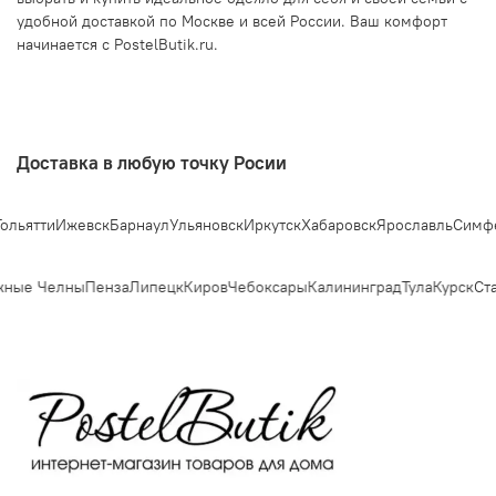
удобной доставкой по Москве и всей России. Ваш комфорт
начинается с PostelButik.ru.
Доставка в любую точку Росии
ти
Ижевск
Барнаул
Ульяновск
Иркутск
Хабаровск
Ярославль
Симферопо
е Челны
Пенза
Липецк
Киров
Чебоксары
Калининград
Тула
Курск
Ставр