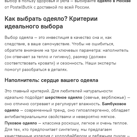
выбор в пользу здоровья и уюта — выбирайте
одеяло в Москве
от PostelButik с доставкой по всей России.
Как выбрать одеяло? Критерии
идеального выбора
Выбор одеяла — это инвестиция в качество сна и, как
следствие, в ваше самочувствие. Чтобы не ошибиться,
обратите внимание на три ключевых параметра: наполнитель
(он отвечает за тепло и гигиену), размер (должен
соответствовать кровати) и сезонность. Наши эксперты
помогут разобраться в деталях.
Наполнитель: сердце вашего одеяла
Это главный критерий. Для любителей натуральности
идеально подойдет
шерстяное одеяло
(овечье, верблюжье) —
оно отлично согревает и регулирует влажность.
Бамбуковое
одеяло
— современный тренд, оно гипоаллергенно, обладает
антибактериальными свойствами и невероятно мягкое.
Пуховое одеяло
— классика роскоши, легкое и очень теплое.
Для тех, кто предпочитает синтетику, мы предлагаем
качественные изделия с холлофайбером и лебяжьим пухом —