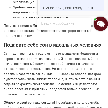
эксплуатационных свойствах.
Удобная логистика:
Быстрая
доставка по Москве
и
Я Анастасия, Ваш консультант.
надежная отправка в любой регион
России
позволяют
получить заказ в кратчайшие сроки.
Введите сообщение
Покупая
одеяло в Москве
у нас, вы получаете не просто товар,
а готовое решение для здорового и комфортного сна с
полным сервисом.
Подарите себе сон в идеальных условиях
Сон под правильным одеялом — это фундамент бодрости и
хорошего настроения на весь день. Это тот незаметный, но
критически важный элемент, который влияет на качество
отдыха и восстановления сил. Не экономьте на том, что
обеспечивает треть вашей жизни. Выберите одеяло, которое
будет обволакивать мягким теплом, дышать вместе с вами и
годами сохранять свои свойства. PostelButik.ru делает этот
выбор простым и приятным, предлагая только проверенные
решения для вашего уюта.
Обновите свой сон уже сегодня!
Перейдите в каталог, чтобы
выбрать и купить идеальное одеяло для себя и своей семьи с