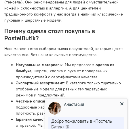
(тенсель). Они рекомендованы для людей с чувствительной
кожей и склонностью к аллергии. А для ценителей
традиционного комфорта у нас всегда в наличии классические
пуховые и шерстяные модели.
Почему одеяла стоит покупать в
PostelButik?
Наш магазин стал выбором тысяч покупателей, которые ценят
качество сна. Вот наши ключевые преимущества:
Натуральные материалы:
Мы предлагаем
одеяла из
бамбука
, шерсти, хлопка и пуха от проверенных
производителей с сертификатами качества.
Экспертный ассортимент:
В каталоге только тщательно
отобранные модели для разных температурных
режимов и предпочтений.
Честные описания:
К каждому товару указаны
Анастасия
подробные характеристики: состав наполнителя,
плотность, размер и рекомендации по уходу.
Гарантия качества:
Все изделия проходят контроль перед
Добро пожаловать в «Постель
отправкой. Мы уверены в их долговечности и
Бутик»!🌸