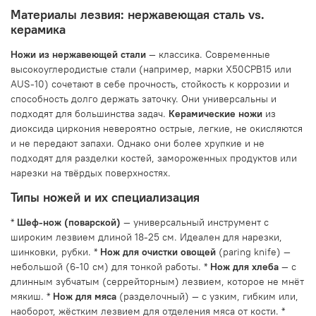
Материалы лезвия: нержавеющая сталь vs.
керамика
Ножи из нержавеющей стали
— классика. Современные
высокоуглеродистые стали (например, марки Х50СРВ15 или
AUS-10) сочетают в себе прочность, стойкость к коррозии и
способность долго держать заточку. Они универсальны и
подходят для большинства задач.
Керамические ножи
из
диоксида циркония невероятно острые, легкие, не окисляются
и не передают запахи. Однако они более хрупкие и не
подходят для разделки костей, замороженных продуктов или
нарезки на твёрдых поверхностях.
Типы ножей и их специализация
*
Шеф-нож (поварской)
— универсальный инструмент с
широким лезвием длиной 18-25 см. Идеален для нарезки,
шинковки, рубки. *
Нож для очистки овощей
(paring knife) —
небольшой (6-10 см) для тонкой работы. *
Нож для хлеба
— с
длинным зубчатым (серрейторным) лезвием, которое не мнёт
мякиш. *
Нож для мяса
(разделочный) — с узким, гибким или,
наоборот, жёстким лезвием для отделения мяса от кости. *