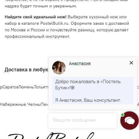
надрез будет точным и уверенным.
Найдите свой идеальный нож!
Выберите кухонный нож или
набор в каталоге PostelButik.ru. Оформите заказ с доставкой
по Москве и России и почувствуйте разницу, которую делает
профессиональный инструмент.
Анастасия
Доставка в любую точку Росии
Добро пожаловать в «Постель
Саратов
Тюмень
Тольятти
Ижевск
Барнаул
Ульяновск
Иркутск
Хабаровск
Я
Бутик»!🌸
Я Анастасия, Ваш консультант.
Набережные Челны
Пенза
Липецк
Киров
Чебоксары
Калининград
Тула
К
Введите сообщение