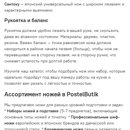
Сантоку
— японский универсальный нож с широким лезвием и
характерными выемками.
Рукоятка и баланс
Рукоятка должна удобно лежать в вашей руке, не скользить
даже во влажном состоянии. Материалы: дерево, пластик,
резина. Важен баланс — точка равновесия ножа должна
находиться в районе начала лезвия (больца), чтобы нож не
перевешивал ни в сторону лезвия, ни в сторону ручки, что
снижает усталость при долгой работе.
Изучите наш каталог, чтобы подобрать нож или набор, которые
идеально подойдут под вашу манеру работы на кухне и
позволят вам резать с лёгкостью и точностью.
Ассортимент ножей в PostelButik
Мы предлагаем ножи для разных уровней подготовки и задач:
*
Наборы ножей в подставке
(5-7 предметов), включающие
основные типы ножей и точилку. *
Профессиональные шеф-
ножи
европейских и японских брендов из дамасской или
порошковой стали. *
Керамические ножи
разных размеров и