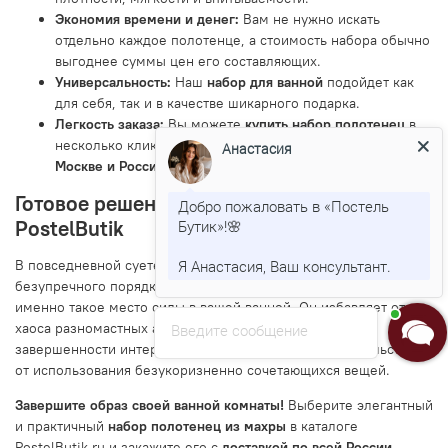
Экономия времени и денег:
Вам не нужно искать
отдельно каждое полотенце, а стоимость набора обычно
выгоднее суммы цен его составляющих.
Универсальность:
Наш
набор для ванной
подойдет как
для себя, так и в качестве шикарного подарка.
Легкость заказа:
Вы можете
купить набор полотенец
в
несколько кликов и получить его с быстрой
доставкой по
Анастасия
Москве и России
.
Готовое решение для уюта и стиля от
Добро пожаловать в «Постель
PostelButik
Бутик»!🌸
В повседневной суете так важно иметь дома островки
Я Анастасия, Ваш консультант.
безупречного порядка и гармонии. Набор полотенец — это
именно такое место силы в вашей ванной. Он избавляет от
хаоса разномастных аксессуаров, создает чувство
Введите сообщение
завершенности интерьера и каждый день дарит удовольствие
от использования безукоризненно сочетающихся вещей.
Завершите образ своей ванной комнаты!
Выберите элегантный
и практичный
набор полотенец из махры
в каталоге
PostelButik.ru и закажите его с
доставкой по всей России
.