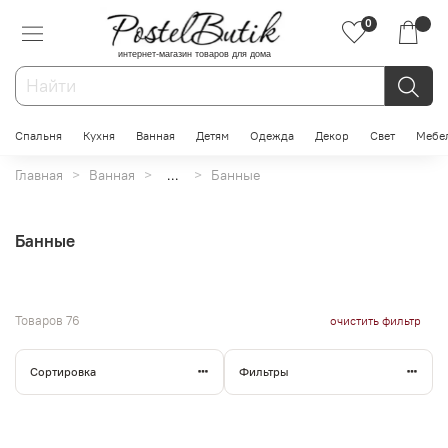
0
интернет-магазин товаров для дома
Спальня
Кухня
Ванная
Детям
Одежда
Декор
Свет
Мебе
Главная
Ванная
...
Банные
Банные
Товаров
76
очистить фильтр
Сортировка
Фильтры