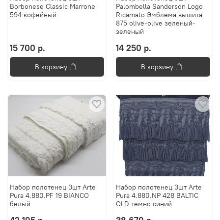
Borbonese Classic Marrone
Palombella Sanderson Logo
594 кофейный
Ricamato Эмблема вышита
875 оlive-оlive зеленый-
зеленый
15 700 р.
14 250 р.
В корзину
В корзину
Набор полотенец 3шт Arte
Набор полотенец 3шт Arte
Pura 4.880.PF 19 BIANCO
Pura 4.880.NP 428 BALTIC
белый
OLD темно синий