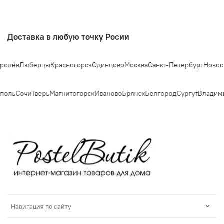
Доставка в любую точку Росии
Люберцы
Красногорск
Одинцово
Москва
Санкт-Петербург
Новосибирс
ль
Сочи
Тверь
Магнитогорск
Иваново
Брянск
Белгород
Сургут
Владимир
Навигация по сайту