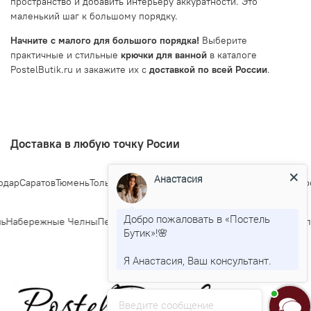
пространство и добавить интерьеру аккуратности. Это
маленький шаг к большому порядку.
Начните с малого для большого порядка!
Выберите
практичные и стильные
крючки для ванной
в каталоге
PostelButik.ru и закажите их с
доставкой по всей России
.
Доставка в любую точку Росии
Анастасия
ар
Саратов
Тюмень
Тольятти
Ижевск
Барнаул
Ульяновск
Иркутск
Хабаров
Добро пожаловать в «Постель
ь
Набережные Челны
Пенза
Липецк
Киров
Чебоксары
Калининград
Тула
Бутик»!🌸
Я Анастасия, Ваш консультант.
Введите сообщение