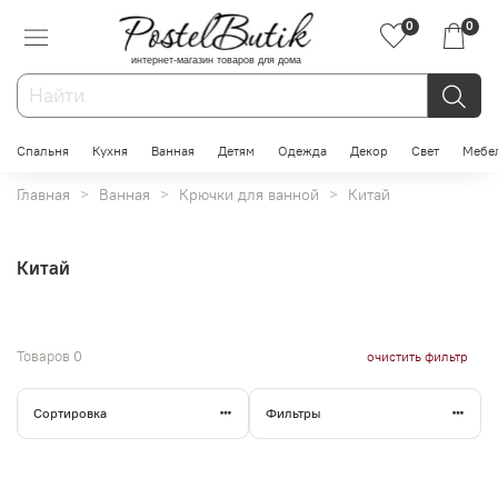
0
0
интернет-магазин товаров для дома
Спальня
Кухня
Ванная
Детям
Одежда
Декор
Свет
Мебе
Главная
Ванная
Крючки для ванной
Китай
Китай
Товаров
0
очистить фильтр
Сортировка
Фильтры