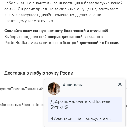
небольшая, но значительная инвестиция в благополучие вашей
семьи. Он дарит приятные тактильные ощущения, впитывает
влагу и завершает дизайн помещения, делая его по-
настоящему гармоничным.
Сделайте вашу ванную комнату безопасной и стильной!
Выберите подходящий
коврик для ванной
в каталоге
PostelButik.ru и закажите его с быстрой
доставкой по России
.
Доставка в любую точку Росии
Анастасия
атов
Тюмень
Тольятти
Ижевск
Барнаул
Ульяновск
Иркутск
Хабаровск
Яро
Добро пожаловать в «Постель
бережные Челны
Пенза
Липецк
Киров
Чебоксары
Калининград
Тула
Ку
Бутик»!🌸
Я Анастасия, Ваш консультант.