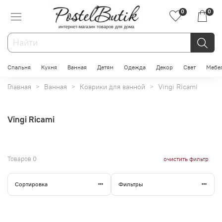
0
0
интернет-магазин товаров для дома
Спальня
Кухня
Ванная
Детям
Одежда
Декор
Свет
Мебе
Главная
Ванная
Коврики для ванной
Vingi Ricami
Vingi Ricami
Товаров
0
очистить фильтр
Сортировка
Фильтры