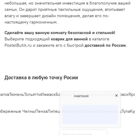
небольшая, но значительная инвестиция в благополучие вашей
семьи. Он дарит приятные тактильные ощущения, впитывает
влагу и завершает дизайн помещения, делая его по-
настоящему гармоничным.
Сделайте вашу ванную комнату безопасной и стильной!
Выберите подходящий
коврик для ванной
в каталоге
PostelButik.ru и закажите его с быстрой
доставкой по России
.
Доставка в любую точку Росии
Анастасия
ов
Тюмень
Тольятти
Ижевск
Барнаул
Ульяновск
Иркутск
Хабаровск
Яросл
Добро пожаловать в «Постель
бережные Челны
Пенза
Липецк
Киров
Чебоксары
Калининград
Тула
Кур
Бутик»!🌸
Я Анастасия, Ваш консультант.