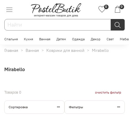
0
0
интернет-магазин товаров для дома
Спальня
Кухня
Ванная
Детям
Одежда
Декор
Свет
Мебе
Главная
Ванная
Коврики для ванной
Mirabello
Mirabello
Товаров
0
очистить фильтр
Сортировка
Фильтры