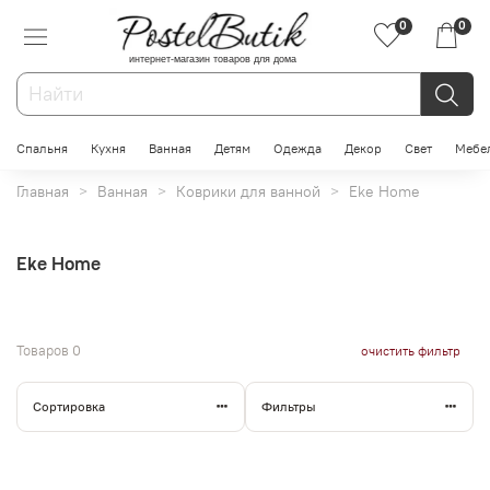
0
0
интернет-магазин товаров для дома
Спальня
Кухня
Ванная
Детям
Одежда
Декор
Свет
Мебе
Главная
Ванная
Коврики для ванной
Eke Home
Eke Home
Товаров
0
очистить фильтр
Сортировка
Фильтры