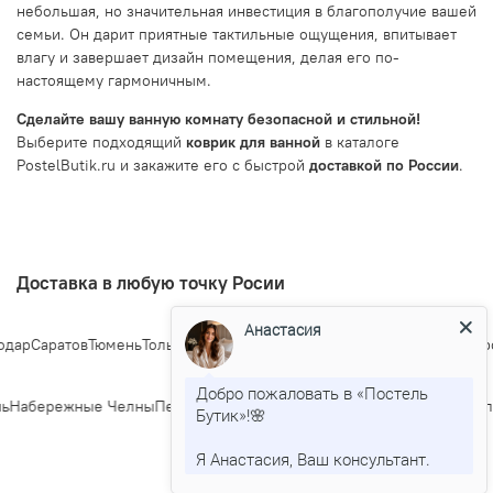
небольшая, но значительная инвестиция в благополучие вашей
семьи. Он дарит приятные тактильные ощущения, впитывает
влагу и завершает дизайн помещения, делая его по-
настоящему гармоничным.
Сделайте вашу ванную комнату безопасной и стильной!
Выберите подходящий
коврик для ванной
в каталоге
PostelButik.ru и закажите его с быстрой
доставкой по России
.
Доставка в любую точку Росии
Анастасия
ар
Саратов
Тюмень
Тольятти
Ижевск
Барнаул
Ульяновск
Иркутск
Хабаров
Добро пожаловать в «Постель
ь
Набережные Челны
Пенза
Липецк
Киров
Чебоксары
Калининград
Тул
Бутик»!🌸
Я Анастасия, Ваш консультант.