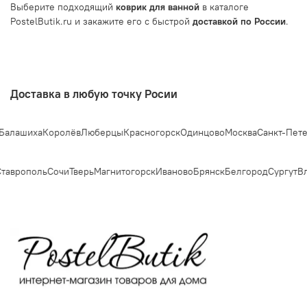
Выберите подходящий
коврик для ванной
в каталоге
PostelButik.ru и закажите его с быстрой
доставкой по России
.
Доставка в любую точку Росии
шиха
Королёв
Люберцы
Красногорск
Одинцово
Москва
Санкт-Петербур
врополь
Сочи
Тверь
Магнитогорск
Иваново
Брянск
Белгород
Сургут
Вла