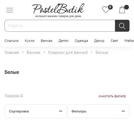
0
интернет-магазин товаров для дома
Спальня
Кухня
Ванная
Детям
Одежда
Декор
Свет
Мебе
Главная
Ванная
Коврики для ванной
Белые
Белые
Товаров
41
очистить фильтр
Сортировка
Фильтры