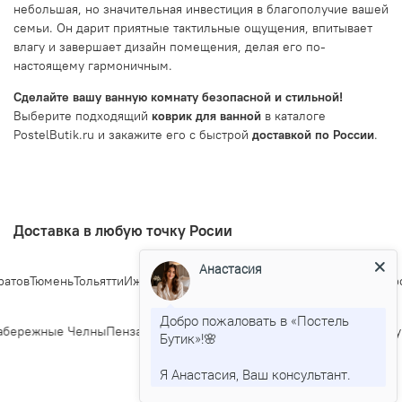
небольшая, но значительная инвестиция в благополучие вашей
семьи. Он дарит приятные тактильные ощущения, впитывает
влагу и завершает дизайн помещения, делая его по-
настоящему гармоничным.
Сделайте вашу ванную комнату безопасной и стильной!
Выберите подходящий
коврик для ванной
в каталоге
PostelButik.ru и закажите его с быстрой
доставкой по России
.
Доставка в любую точку Росии
Анастасия
тов
Тюмень
Тольятти
Ижевск
Барнаул
Ульяновск
Иркутск
Хабаровск
Ярос
Добро пожаловать в «Постель
бережные Челны
Пенза
Липецк
Киров
Чебоксары
Калининград
Тула
Кур
Бутик»!🌸
Я Анастасия, Ваш консультант.