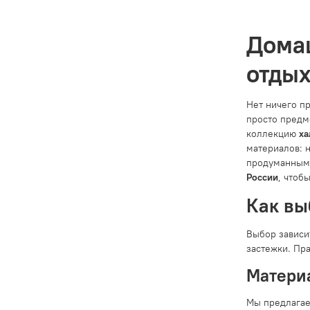
Домаш
отды
Нет ничего п
просто предм
коллекцию
ха
материалов: 
продуманным 
России
, чтоб
Как вы
Выбор зависи
застежки. Пр
Материа
Мы предлагае