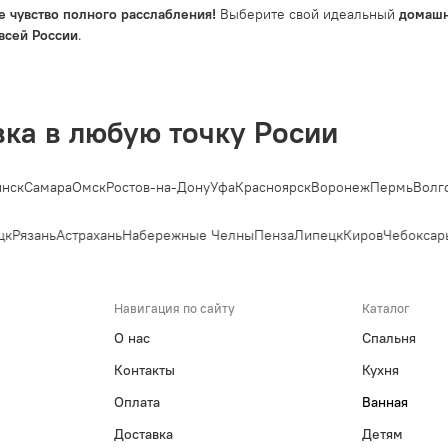
е чувство полного расслабления!
Выберите свой идеальный
домашн
 всей России
.
вка в любую точку Росии
ск
Самара
Омск
Ростов-на-Дону
Уфа
Красноярск
Воронеж
Пермь
Волгог
к
Рязань
Астрахань
Набережные Челны
Пенза
Липецк
Киров
Чебоксары
Навигация по сайту
Каталог
О нас
Спальня
Контакты
Кухня
Оплата
Ванная
Доставка
Детям