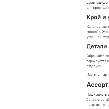
дарят ощущен
для прохладн
Крой и 
Халат должен
моделях. Жен
утренней суе
Детали 
Обращайте вни
варьируется 
отделкой.
Изучите наш 
Ассорт
Наши
халаты
более строги
нравятся мал