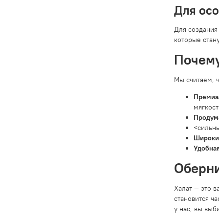
Для ос
Для создания
которые стан
Почему
Мы считаем, 
Премиа
мягкост
Продум
<сильны
Широки
Удобная
Оберни
Халат — это 
становится ча
у нас, вы выб