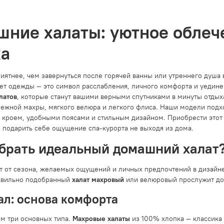
ние халаты: уютное облеч
ха
риятнее, чем завернуться после горячей ванны или утреннего душа
ет одежды — это символ расслабления, личного комфорта и уедине
латов
, которые станут вашими верными спутниками в минуты отды
нежной махры, мягкого велюра и легкого флиса. Наши модели подхо
кроем, удобными поясами и стильным дизайном. Приобрести этот
ы подарить себе ощущение спа-курорта не выходя из дома.
брать идеальный домашний халат
т от сезона, желаемых ощущений и личных предпочтений в дизайне
авильно подобранный
халат махровый
или велюровый прослужит дол
л: основа комфорта
м три основных типа.
Махровые халаты
из 100% хлопка — классика 