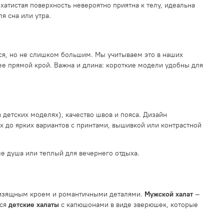
рхатистая поверхность невероятно приятна к телу, идеальна
я сна или утра.
ся, но не слишком большим. Мы учитываем это в наших
ее прямой крой. Важна и длина: короткие модели удобны для
 детских моделях), качество швов и пояса. Дизайн
х до ярких вариантов с принтами, вышивкой или контрастной
е душа или теплый для вечернего отдыха.
 изящным кроем и романтичными деталями.
Мужской халат
—
тся
детские халаты
с капюшонами в виде зверюшек, которые