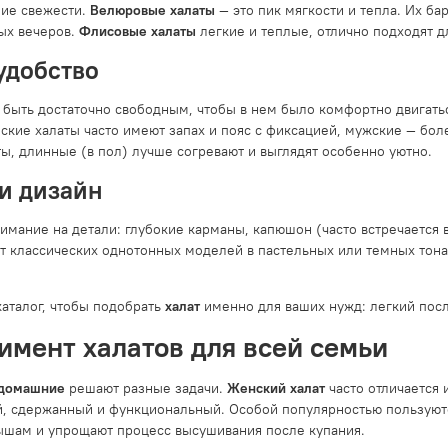
ие свежести.
Велюровые халаты
— это пик мягкости и тепла. Их ба
ых вечеров.
Флисовые халаты
легкие и теплые, отлично подходят дл
удобство
 быть достаточно свободным, чтобы в нем было комфортно двигать
ские халаты часто имеют запах и пояс с фиксацией, мужские — бол
ты, длинные (в пол) лучше согревают и выглядят особенно уютно.
и дизайн
мание на детали: глубокие карманы, капюшон (часто встречается в
от классических однотонных моделей в пастельных или темных тона
каталог, чтобы подобрать
халат
именно для ваших нужд: легкий посл
имент халатов для всей семьи
 домашние
решают разные задачи.
Женский халат
часто отличается
й, сдержанный и функциональный. Особой популярностью пользую
ышам и упрощают процесс высушивания после купания.