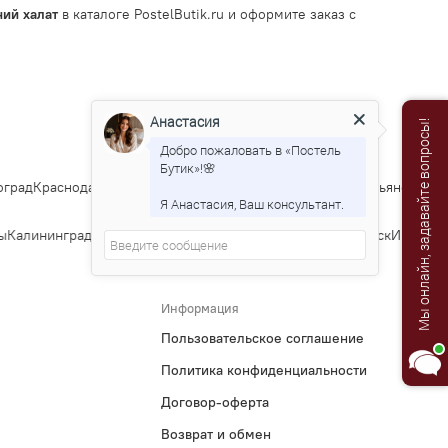
ий халат
в каталоге PostelButik.ru и оформите заказ с
Анастасия
Мы онлайн, задавайте вопросы!
Добро пожаловать в «Постель
Бутик»!🌸
рад
Краснодар
Саратов
Тюмень
Тольятти
Ижевск
Барнаул
Ульяновск
Ирку
Я Анастасия, Ваш консультант.
Калининград
Тула
Курск
Ставрополь
Сочи
Тверь
Магнитогорск
Иваново
Б
Информация
Пользовательское соглашение
Политика конфиденциальности
Договор-оферта
Возврат и обмен