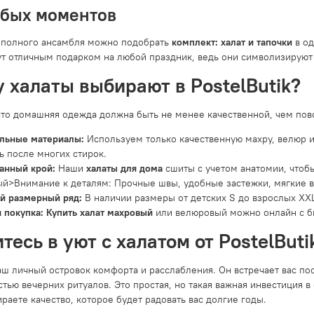
обых моментов
 полного ансамбля можно подобрать
комплект: халат и тапочки
в од
ут отличным подарком на любой праздник, ведь они символизируют 
 халаты выбирают в PostelButik?
что домашняя одежда должна быть не менее качественной, чем пов
льные материалы:
Используем только качественную махру, велюр и
ь после многих стирок.
анный крой:
Наши
халаты для дома
сшиты с учетом анатомии, чтобы
й>Внимание к деталям: Прочные швы, удобные застежки, мягкие в
й размерный ряд:
В наличии размеры от детских S до взрослых XXL
 покупка:
Купить халат махровый
или велюровый можно онлайн с 
тесь в уют с халатом от PostelButi
ваш личный островок комфорта и расслабления. Он встречает вас п
стью вечерних ритуалов. Это простая, но такая важная инвестиция
ираете качество, которое будет радовать вас долгие годы.