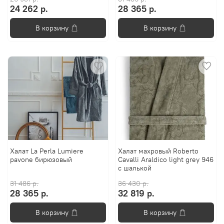
24 262 р.
28 365 р.
В корзину
В корзину
Халат La Perla Lumiere
Халат махровый Roberto
pavone бирюзовый
Cavalli Araldico light grey 946
с шалькой
31 486 р.
36 430 р.
28 365 р.
32 819 р.
В корзину
В корзину