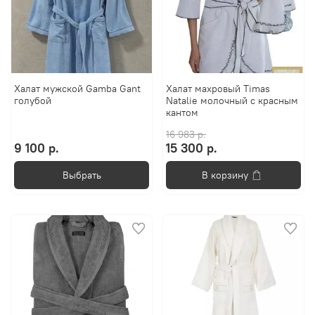
Халат мужской Gamba Gant
Халат махровый Timas
голубой
Natalie молочный с красным
кантом
16 983 р.
9 100 р.
15 300 р.
Выбрать
В корзину