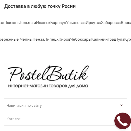
Доставка в любую точку Росии
ень
Тольятти
Ижевск
Барнаул
Ульяновск
Иркутск
Хабаровск
Ярославль
С
режные Челны
Пенза
Липецк
Киров
Чебоксары
Калининград
Тула
Курск
Навигация по сайту
Каталог