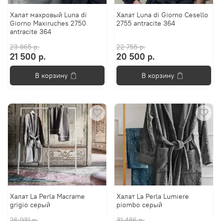
Халат махровый Luna di
Халат Luna di Giorno Cesello
Giorno Maxiruches 2750
2755 antracite 364
antracite 364
23 865 р.
22 755 р.
21 500 р.
20 500 р.
В корзину
В корзину
Халат La Perla Macrame
Халат La Perla Lumiere
grigio серый
piombo серый
26 931 р.
31 486 р.