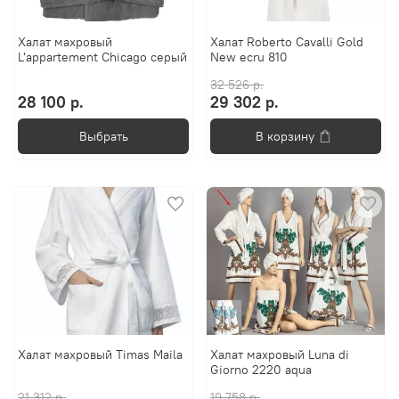
Халат махровый
Халат Roberto Cavalli Gold
L'appartement Chicago серый
New ecru 810
32 526 р.
28 100 р.
29 302 р.
Выбрать
В корзину
Халат махровый Timas Maila
Халат махровый Luna di
Giorno 2220 aqua
21 312 р.
19 758 р.