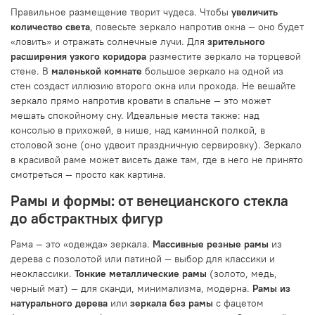
Правильное размещение творит чудеса. Чтобы
увеличить
количество света
, повесьте зеркало напротив окна — оно будет
«ловить» и отражать солнечные лучи. Для
зрительного
расширения узкого коридора
разместите зеркало на торцевой
стене. В
маленькой комнате
большое зеркало на одной из
стен создаст иллюзию второго окна или прохода. Не вешайте
зеркало прямо напротив кровати в спальне — это может
мешать спокойному сну. Идеальные места также: над
консолью в прихожей, в нише, над каминной полкой, в
столовой зоне (оно удвоит праздничную сервировку). Зеркало
в красивой раме может висеть даже там, где в него не принято
смотреться — просто как картина.
Рамы и формы: от венецианского стекла
до абстрактных фигур
Рама — это «одежда» зеркала.
Массивные резные рамы
из
дерева с позолотой или патиной — выбор для классики и
неоклассики.
Тонкие металлические рамы
(золото, медь,
черный мат) — для сканди, минимализма, модерна.
Рамы из
натурального дерева
или
зеркала без рамы
с фацетом