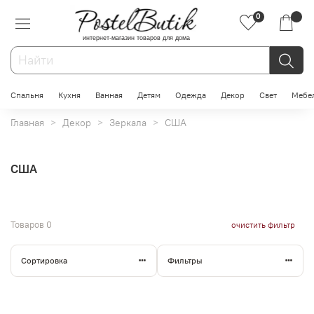
0
интернет-магазин товаров для дома
Спальня
Кухня
Ванная
Детям
Одежда
Декор
Свет
Мебе
Главная
Декор
Зеркала
США
США
Товаров
0
очистить фильтр
Сортировка
Фильтры