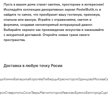
Пусть в вашем доме станет светлее, просторнее и интереснее!
Исследуйте коллекцию декоративных зеркал PostelButik.ru и
найдите то самое, что преобразит вашу гостиную, прихожую,
спальню или ванную. Играйте с отражениями, светом и
формами, создавая неповторимый интерьерный диалог.
Выбирайте зеркало как произведение искусства и заказывайте
с аккуратной доставкой. Откройте новые грани своего
пространства.
Доставка в любую точку Росии
и
Химки
Балашиха
Королёв
Люберцы
Красногорск
Одинцово
Москва
Сан
рск
Ставрополь
Сочи
Тверь
Магнитогорск
Иваново
Брянск
Белгород
Сург