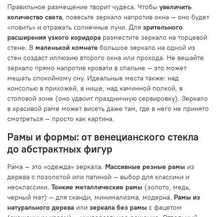
Правильное размещение творит чудеса. Чтобы
увеличить
количество света
, повесьте зеркало напротив окна — оно будет
«ловить» и отражать солнечные лучи. Для
зрительного
расширения узкого коридора
разместите зеркало на торцевой
стене. В
маленькой комнате
большое зеркало на одной из
стен создаст иллюзию второго окна или прохода. Не вешайте
зеркало прямо напротив кровати в спальне — это может
мешать спокойному сну. Идеальные места также: над
консолью в прихожей, в нише, над каминной полкой, в
столовой зоне (оно удвоит праздничную сервировку). Зеркало
в красивой раме может висеть даже там, где в него не принято
смотреться — просто как картина.
Рамы и формы: от венецианского стекла
до абстрактных фигур
Рама — это «одежда» зеркала.
Массивные резные рамы
из
дерева с позолотой или патиной — выбор для классики и
неоклассики.
Тонкие металлические рамы
(золото, медь,
черный мат) — для сканди, минимализма, модерна.
Рамы из
натурального дерева
или
зеркала без рамы
с фацетом