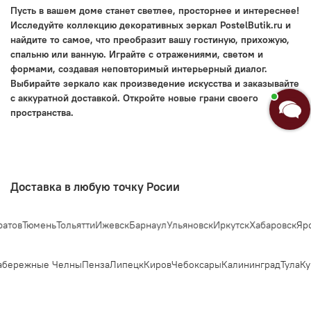
Пусть в вашем доме станет светлее, просторнее и интереснее!
Исследуйте коллекцию декоративных зеркал PostelButik.ru и
найдите то самое, что преобразит вашу гостиную, прихожую,
спальню или ванную. Играйте с отражениями, светом и
формами, создавая неповторимый интерьерный диалог.
Выбирайте зеркало как произведение искусства и заказывайте
с аккуратной доставкой. Откройте новые грани своего
пространства.
Доставка в любую точку Росии
ов
Тюмень
Тольятти
Ижевск
Барнаул
Ульяновск
Иркутск
Хабаровск
Яросл
бережные Челны
Пенза
Липецк
Киров
Чебоксары
Калининград
Тула
Кур