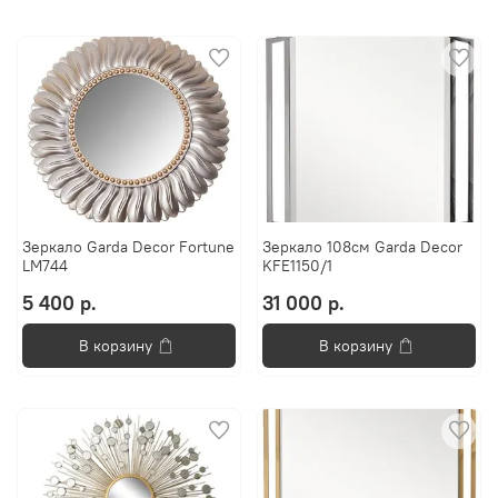
Зеркало Garda Decor Fortune
Зеркало 108см Garda Decor
LM744
KFE1150/1
5 400 р.
31 000 р.
В корзину
В корзину