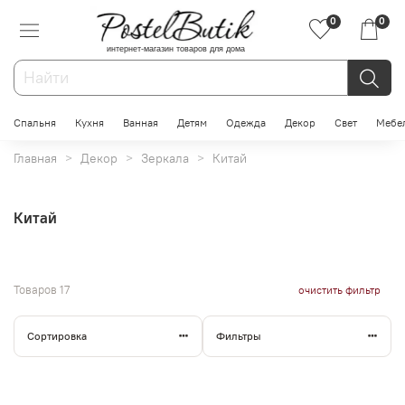
0
0
интернет-магазин товаров для дома
Спальня
Кухня
Ванная
Детям
Одежда
Декор
Свет
Мебе
Главная
Декор
Зеркала
Китай
Китай
Товаров
17
очистить фильтр
Сортировка
Фильтры