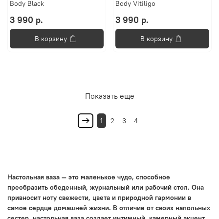
Body Black
Body Vitiligo
3 990 р.
3 990 р.
В корзину
В корзину
Показать еще
1
2
3
4
Настольная ваза — это маленькое чудо, способное
преобразить обеденный, журнальный или рабочий стол. Она
привносит ноту свежести, цвета и природной гармонии в
самое сердце домашней жизни. В отличие от своих напольных
сестер, настольная ваза создает интимный, камерный акцент,