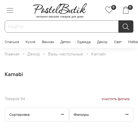
0
0
интернет-магазин товаров для дома
Спальня
Кухня
Ванная
Детям
Одежда
Декор
Свет
Мебе
Главная
Декор
Вазы настольные
Karnabi
Karnabi
Товаров
94
очистить фильтр
Сортировка
Фильтры