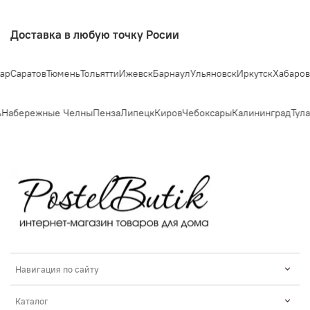
Доставка в любую точку Росии
ратов
Тюмень
Тольятти
Ижевск
Барнаул
Ульяновск
Иркутск
Хабаровск
Яр
абережные Челны
Пенза
Липецк
Киров
Чебоксары
Калининград
Тула
К
Навигация по сайту
Каталог