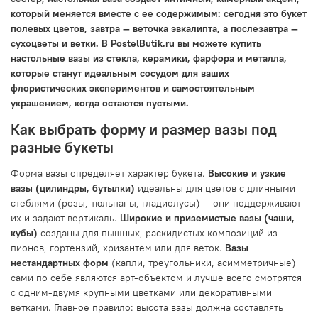
который меняется вместе с ее содержимым: сегодня это букет
полевых цветов, завтра — веточка эвкалипта, а послезавтра —
сухоцветы и ветки. В PostelButik.ru вы можете купить
настольные вазы из стекла, керамики, фарфора и металла,
которые станут идеальным сосудом для ваших
флористических экспериментов и самостоятельным
украшением, когда остаются пустыми.
Как выбрать форму и размер вазы под
разные букеты
Форма вазы определяет характер букета.
Высокие и узкие
вазы (цилиндры, бутылки)
идеальны для цветов с длинными
стеблями (розы, тюльпаны, гладиолусы) — они поддерживают
их и задают вертикаль.
Широкие и приземистые вазы (чаши,
кубы)
созданы для пышных, раскидистых композиций из
пионов, гортензий, хризантем или для веток.
Вазы
нестандартных форм
(капли, треугольники, асимметричные)
сами по себе являются арт-объектом и лучше всего смотрятся
с одним-двумя крупными цветками или декоративными
ветками. Главное правило: высота вазы должна составлять