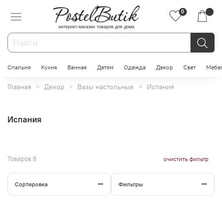
0
интернет-магазин товаров для дома
Спальня
Кухня
Ванная
Детям
Одежда
Декор
Свет
Мебе
Главная
Декор
Вазы настольные
Испания
Испания
Товаров
8
очистить фильтр
Сортировка
Фильтры