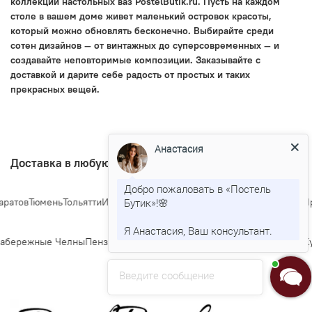
коллекции настольных ваз PostelButik.ru. Пусть на каждом
столе в вашем доме живет маленький островок красоты,
который можно обновлять бесконечно. Выбирайте среди
сотен дизайнов — от винтажных до суперсовременных — и
создавайте неповторимые композиции. Заказывайте с
доставкой и дарите себе радость от простых и таких
прекрасных вещей.
Анастасия
Доставка в любую точку Росии
Добро пожаловать в «Постель
атов
Тюмень
Тольятти
Ижевск
Барнаул
Ульяновск
Иркутск
Хабаровск
Яро
Бутик»!🌸
Я Анастасия, Ваш консультант.
бережные Челны
Пенза
Липецк
Киров
Чебоксары
Калининград
Тула
Ку
Введите сообщение