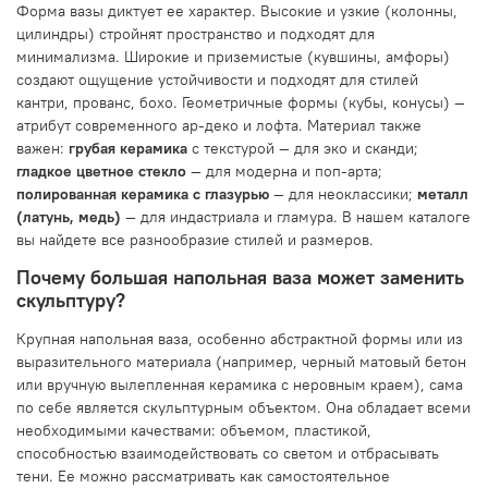
Форма вазы диктует ее характер. Высокие и узкие (колонны,
цилиндры) стройнят пространство и подходят для
минимализма. Широкие и приземистые (кувшины, амфоры)
создают ощущение устойчивости и подходят для стилей
кантри, прованс, бохо. Геометричные формы (кубы, конусы) —
атрибут современного ар-деко и лофта. Материал также
важен:
грубая керамика
с текстурой — для эко и сканди;
гладкое цветное стекло
— для модерна и поп-арта;
полированная керамика с глазурью
— для неоклассики;
металл
(латунь, медь)
— для индастриала и гламура. В нашем каталоге
вы найдете все разнообразие стилей и размеров.
Почему большая напольная ваза может заменить
скульптуру?
Крупная напольная ваза, особенно абстрактной формы или из
выразительного материала (например, черный матовый бетон
или вручную вылепленная керамика с неровным краем), сама
по себе является скульптурным объектом. Она обладает всеми
необходимыми качествами: объемом, пластикой,
способностью взаимодействовать со светом и отбрасывать
тени. Ее можно рассматривать как самостоятельное