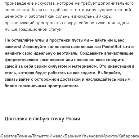
произведение искусства, которое не требует дополнительного
наполнения. Такая ваза добавляет интерьеру художественной
ценности и работает как сильный визуальный якорь,
организующий пространство вокруг себя не хуже, а иногда и
лучше традиционной статуи.
Не оставляйте углы и простенки пустыми — дайте им шанс
засиять! Исследуйте коллекцию напольных ваз PostelButik.ru и
найдите свою идеальную вертикаль. Создавайте впечатляющие
флористические композиции или позвольте вазе говорить
самой за себя своим силуэтом и материалом. Это инвестиция в
стиль, которая будет работать на вас годами. Выбирайте,
заказывайте с осторожной доставкой и наслаждайтесь новым,
более гармоничным пространством.
Доставка в любую точку Росии
аратов
Тюмень
Тольятти
Ижевск
Барнаул
Ульяновск
Иркутск
Хабаровск
Я