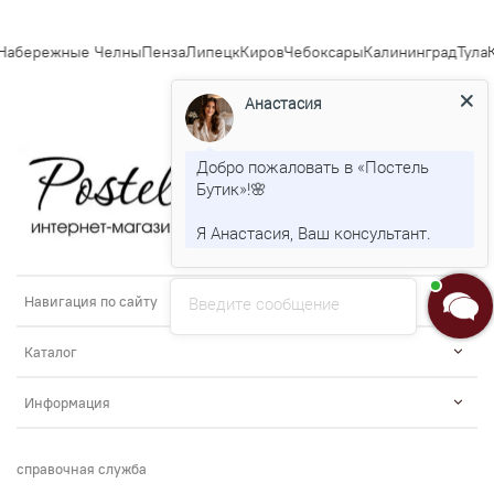
абережные Челны
Пенза
Липецк
Киров
Чебоксары
Калининград
Тула
К
Анастасия
Добро пожаловать в «Постель
Бутик»!🌸
Я Анастасия, Ваш консультант.
Введите сообщение
Навигация по сайту
Каталог
Информация
справочная служба