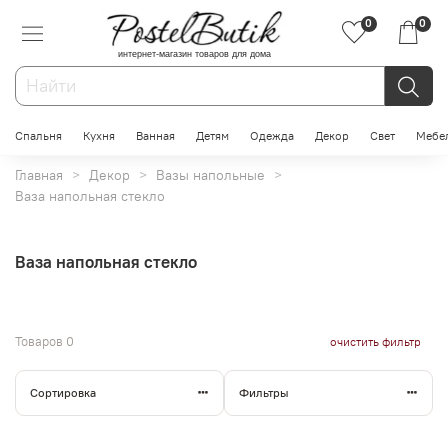
0
0
интернет-магазин товаров для дома
Спальня
Кухня
Ванная
Детям
Одежда
Декор
Свет
Мебе
Главная
Декор
Вазы напольные
Ваза напольная стекло
Ваза напольная стекло
Товаров
0
очистить фильтр
Сортировка
Фильтры