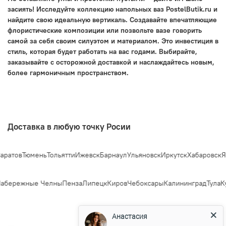
засиять! Исследуйте коллекцию напольных ваз PostelButik.ru и
найдите свою идеальную вертикаль. Создавайте впечатляющие
флористические композиции или позвольте вазе говорить
самой за себя своим силуэтом и материалом. Это инвестиция в
стиль, которая будет работать на вас годами. Выбирайте,
заказывайте с осторожной доставкой и наслаждайтесь новым,
более гармоничным пространством.
Доставка в любую точку Росии
ратов
Тюмень
Тольятти
Ижевск
Барнаул
Ульяновск
Иркутск
Хабаровск
Яр
абережные Челны
Пенза
Липецк
Киров
Чебоксары
Калининград
Тула
Ку
Анастасия