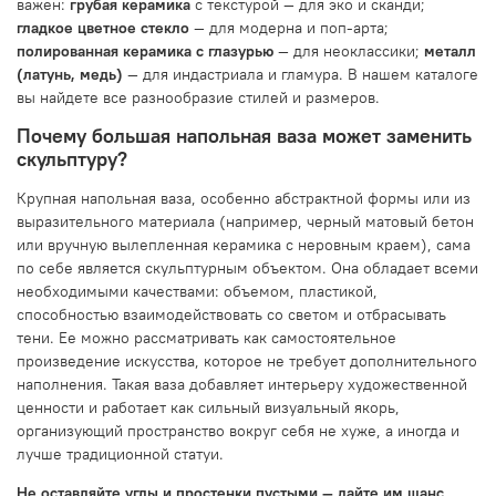
важен:
грубая керамика
с текстурой — для эко и сканди;
гладкое цветное стекло
— для модерна и поп-арта;
полированная керамика с глазурью
— для неоклассики;
металл
(латунь, медь)
— для индастриала и гламура. В нашем каталоге
вы найдете все разнообразие стилей и размеров.
Почему большая напольная ваза может заменить
скульптуру?
Крупная напольная ваза, особенно абстрактной формы или из
выразительного материала (например, черный матовый бетон
или вручную вылепленная керамика с неровным краем), сама
по себе является скульптурным объектом. Она обладает всеми
необходимыми качествами: объемом, пластикой,
способностью взаимодействовать со светом и отбрасывать
тени. Ее можно рассматривать как самостоятельное
произведение искусства, которое не требует дополнительного
наполнения. Такая ваза добавляет интерьеру художественной
ценности и работает как сильный визуальный якорь,
организующий пространство вокруг себя не хуже, а иногда и
лучше традиционной статуи.
Не оставляйте углы и простенки пустыми — дайте им шанс