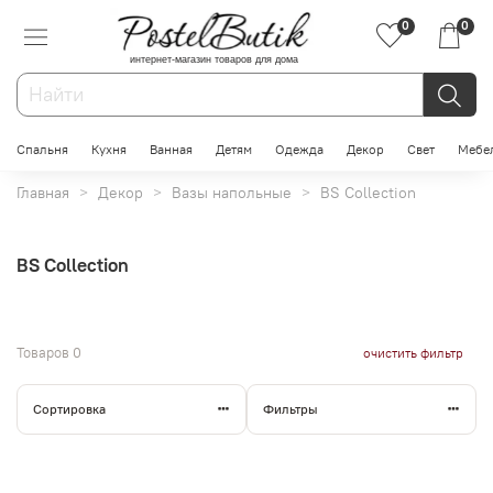
0
0
интернет-магазин товаров для дома
Спальня
Кухня
Ванная
Детям
Одежда
Декор
Свет
Мебе
Главная
Декор
Вазы напольные
BS Collection
BS Collection
Товаров
0
очистить фильтр
Сортировка
Фильтры