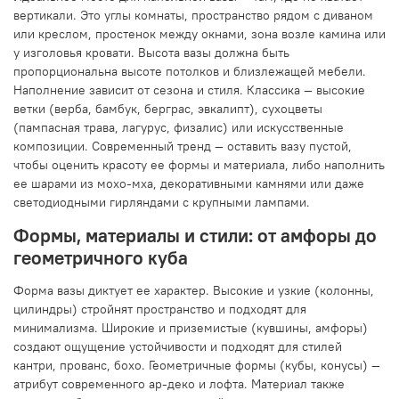
вертикали. Это углы комнаты, пространство рядом с диваном
или креслом, простенок между окнами, зона возле камина или
у изголовья кровати. Высота вазы должна быть
пропорциональна высоте потолков и близлежащей мебели.
Наполнение зависит от сезона и стиля. Классика — высокие
ветки (верба, бамбук, берграс, эвкалипт), сухоцветы
(пампасная трава, лагурус, физалис) или искусственные
композиции. Современный тренд — оставить вазу пустой,
чтобы оценить красоту ее формы и материала, либо наполнить
ее шарами из мохо-мха, декоративными камнями или даже
светодиодными гирляндами с крупными лампами.
Формы, материалы и стили: от амфоры до
геометричного куба
Форма вазы диктует ее характер. Высокие и узкие (колонны,
цилиндры) стройнят пространство и подходят для
минимализма. Широкие и приземистые (кувшины, амфоры)
создают ощущение устойчивости и подходят для стилей
кантри, прованс, бохо. Геометричные формы (кубы, конусы) —
атрибут современного ар-деко и лофта. Материал также