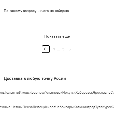
По вашему запросу ничего не найдено
Показать еще
1
…
5
6
Доставка в любую точку Росии
нь
Тольятти
Ижевск
Барнаул
Ульяновск
Иркутск
Хабаровск
Ярославль
Си
ежные Челны
Пенза
Липецк
Киров
Чебоксары
Калининград
Тула
Курск
С