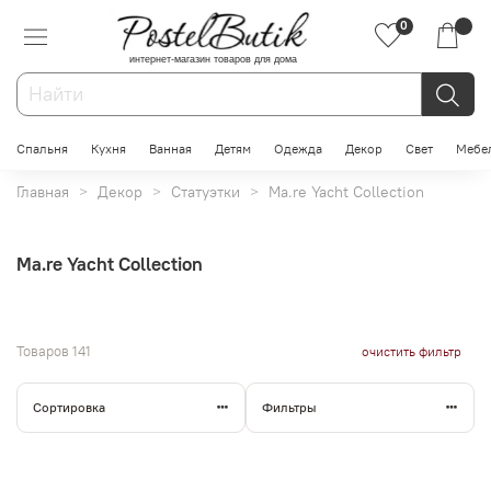
0
интернет-магазин товаров для дома
Спальня
Кухня
Ванная
Детям
Одежда
Декор
Свет
Мебе
Главная
Декор
Статуэтки
Ma.re Yacht Collection
Ma.re Yacht Collection
Товаров
141
очистить фильтр
Сортировка
Фильтры