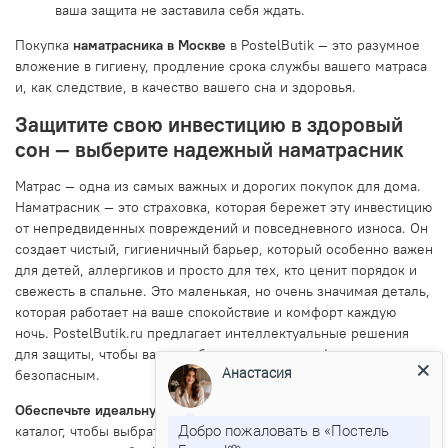
ваша защита не заставила себя ждать.
Покупка
наматрасника в Москве
в PostelButik — это разумное
вложение в гигиену, продление срока службы вашего матраса
и, как следствие, в качество вашего сна и здоровья.
Защитите свою инвестицию в здоровый
сон — выберите надежный наматрасник
Матрас — одна из самых важных и дорогих покупок для дома.
Наматрасник — это страховка, которая бережет эту инвестицию
от непредвиденных повреждений и повседневного износа. Он
создает чистый, гигиеничный барьер, который особенно важен
для детей, аллергиков и просто для тех, кто ценит порядок и
свежесть в спальне. Это маленькая, но очень значимая деталь,
которая работает на ваше спокойствие и комфорт каждую
ночь. PostelButik.ru предлагает интеллектуальные решения
для защиты, чтобы ваш сон был не только комфортным, но и
Анастасия
безопасным.
Обеспечьте идеальную защиту матраса сегодня!
Перейдите в
Добро пожаловать в «Постель
каталог, чтобы выбрать и купить идеальный наматрасник для