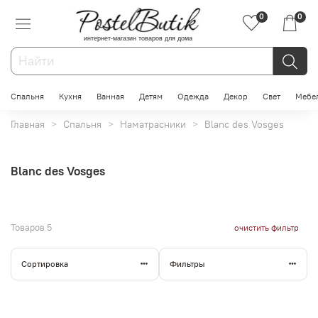
0
0
интернет-магазин товаров для дома
Спальня
Кухня
Ванная
Детям
Одежда
Декор
Свет
Мебе
Главная
Спальня
Наматрасники
Blanc des Vosges
Blanc des Vosges
Товаров
5
очистить фильтр
Сортировка
Фильтры