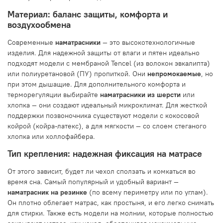
Материал: баланс защиты, комфорта и
воздухообмена
Современные
наматрасники
— это высокотехнологичные
изделия. Для надежной защиты от влаги и пятен идеально
подходят модели с мембраной Tencel (из волокон эвкалипта)
или полиуретановой (ПУ) пропиткой. Они
непромокаемые
, но
при этом дышащие. Для дополнительного комфорта и
терморегуляции выбирайте
наматрасники из шерсти
или
хлопка — они создают идеальный микроклимат. Для жесткой
поддержки позвоночника существуют модели с кокосовой
койрой (койра-латекс), а для мягкости — со слоем стеганого
хлопка или холлофайбера.
Тип крепления: надежная фиксация на матрасе
От этого зависит, будет ли чехол сползать и комкаться во
время сна. Самый популярный и удобный вариант —
наматрасник на резинке
(по всему периметру или по углам).
Он плотно облегает матрас, как простыня, и его легко снимать
для стирки. Также есть модели на молнии, которые полностью