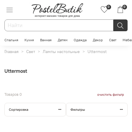
0
0
интернет-магазин товаров для дома
Спальня
Кухня
Ванная
Детям
Одежда
Декор
Свет
Мебе
Главная
Свет
Лампы настольные
Uttermost
Uttermost
Товаров
0
очистить фильтр
Сортировка
Фильтры