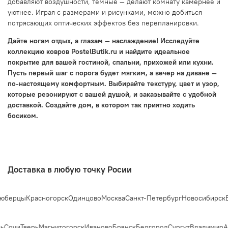
добавляют воздушности, темные — делают комнату камернее и
уютнее. Играя с размерами и рисунками, можно добиться
потрясающих оптических эффектов без перепланировки.
Дайте ногам отдых, а глазам — наслаждение! Исследуйте
коллекцию ковров PostelButik.ru и найдите идеальное
покрытие для вашей гостиной, спальни, прихожей или кухни.
Пусть первый шаг с порога будет мягким, а вечер на диване —
по-настоящему комфортным. Выбирайте текстуру, цвет и узор,
которые резонируют с вашей душой, и заказывайте с удобной
доставкой. Создайте дом, в котором так приятно ходить
босиком.
Доставка в любую точку Росии
цы
Красногорск
Одинцово
Москва
Санкт-Петербург
Новосибирск
Екатер
очи
Тверь
Магнитогорск
Иваново
Брянск
Белгород
Сургут
Владимир
Арх