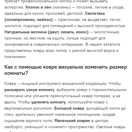
требует профессиональной чистки и может вызывать
аллергию.
Хлопок и лен
(килимы) — плоские, легкие в уходе,
идеальны для кухни, прихожей, детской.
Синтетика
(полипропилен, нейлон)
— практичная, не выцветает, легко
чистится, подходит для помещений с высокой проходимостью.
Натуральные волокна (джут, сизаль, кокос)
— экологичные,
прочные, но жесткие на ощупь, лучше подходят для
зонирования в современных интерьерах. В нашем каталоге
представлены ковры всех типов, с разной высотой ворса и
плетением.
Как с помощью ковра визуально изменить размер
комнаты?
Ковер — мощный инструмент визуальной коррекции. Чтобы
расширить узкую комнату
, выберите ковер с горизонтальными
полосами или уложите прямоугольный ковер поперек, а не
вдоль. Чтобы
удлинить комнату
, используйте ковер с
вертикальным рисунком.
Большой ковер
, доходящий почти до
стен, зрительно увеличит маленькое помещение, создав
ощущение единого поля.
Маленький коврик
в центре,
наоборот, уменьшит и «сожмет» пространство. Светлые ковры