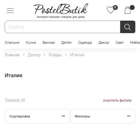
0
интернет-магазин товаров для дома
Спальня
Кухня
Ванная
Детям
Одежда
Декор
Свет
Мебе
Главная
Декор
Ковры
Италия
Италия
Товаров
26
очистить фильтр
Сортировка
Фильтры