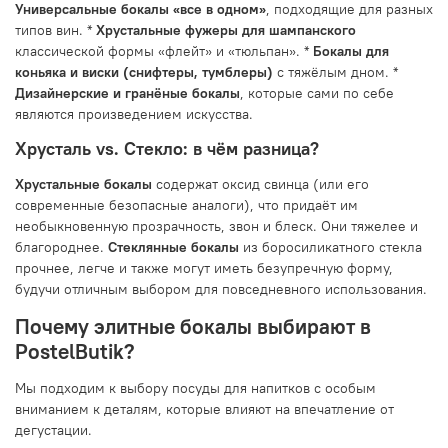
Универсальные бокалы «все в одном»
, подходящие для разных
типов вин. *
Хрустальные фужеры для шампанского
классической формы «флейт» и «тюльпан». *
Бокалы для
коньяка и виски (снифтеры, тумблеры)
с тяжёлым дном. *
Дизайнерские и гранёные бокалы
, которые сами по себе
являются произведением искусства.
Хрусталь vs. Стекло: в чём разница?
Хрустальные бокалы
содержат оксид свинца (или его
современные безопасные аналоги), что придаёт им
необыкновенную прозрачность, звон и блеск. Они тяжелее и
благороднее.
Стеклянные бокалы
из боросиликатного стекла
прочнее, легче и также могут иметь безупречную форму,
будучи отличным выбором для повседневного использования.
Почему элитные бокалы выбирают в
PostelButik?
Мы подходим к выбору посуды для напитков с особым
вниманием к деталям, которые влияют на впечатление от
дегустации.