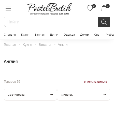
0
0
интернет-магазин товаров для дома
Спальня
Кухня
Ванная
Детям
Одежда
Декор
Свет
Мебе
Главная
Кухня
Бокалы
Англия
Англия
Товаров
56
очистить фильтр
Сортировка
Фильтры