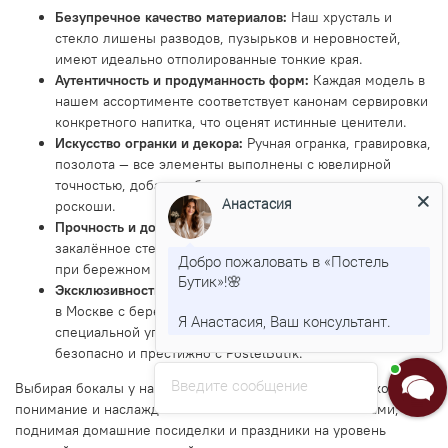
Безупречное качество материалов:
Наш хрусталь и
стекло лишены разводов, пузырьков и неровностей,
имеют идеально отполированные тонкие края.
Аутентичность и продуманность форм:
Каждая модель в
нашем ассортименте соответствует канонам сервировки
конкретного напитка, что оценят истинные ценители.
Искусство огранки и декора:
Ручная огранка, гравировка,
позолота — все элементы выполнены с ювелирной
точностью, добавляя бокалам индивидуальности и
Анастасия
роскоши.
Прочность и долговечность:
Качественный хрусталь и
закалённое стекло устойчивы к сколам и помутнению
Добро пожаловать в «Постель
при бережном уходе.
Бутик»!🌸
Эксклюзивность и сервис:
Купить набор элитных бокалов
в Москве с бережной доставкой или заказать их в
Я Анастасия, Ваш консультант.
специальной упаковке для отправки по России —
безопасно и престижно с PostelButik.
Введите сообщение
Выбирая бокалы у нас, вы инвестируете в более глубокое
понимание и наслаждение вашими любимыми напитками,
поднимая домашние посиделки и праздники на уровень