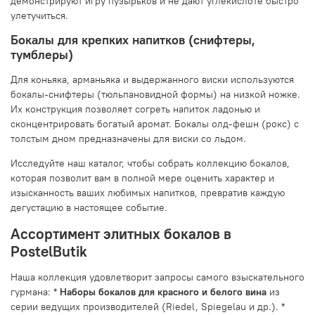
демонстрируют игру пузырьков и не дают углекислоте быстро
улетучиться.
Бокалы для крепких напитков (снифтеры,
тумблеры)
Для коньяка, арманьяка и выдержанного виски используются
бокалы-снифтеры (тюльпановидной формы) на низкой ножке.
Их конструкция позволяет согреть напиток ладонью и
сконцентрировать богатый аромат. Бокалы олд-фешн (рокс) с
толстым дном предназначены для виски со льдом.
Исследуйте наш каталог, чтобы собрать коллекцию бокалов,
которая позволит вам в полной мере оценить характер и
изысканность ваших любимых напитков, превратив каждую
дегустацию в настоящее событие.
Ассортимент элитных бокалов в
PostelButik
Наша коллекция удовлетворит запросы самого взыскательного
гурмана: *
Наборы бокалов для красного и белого вина
из
серии ведущих производителей (Riedel, Spiegelau и др.). *