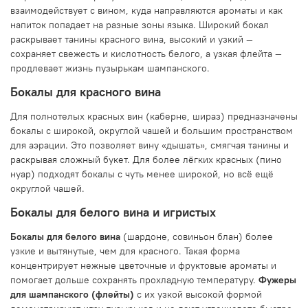
взаимодействует с вином, куда направляются ароматы и как
напиток попадает на разные зоны языка. Широкий бокал
раскрывает танины красного вина, высокий и узкий —
сохраняет свежесть и кислотность белого, а узкая флейта —
продлевает жизнь пузырькам шампанского.
Бокалы для красного вина
Для полнотелых красных вин (каберне, шираз) предназначены
бокалы с широкой, округлой чашей и большим пространством
для аэрации. Это позволяет вину «дышать», смягчая танины и
раскрывая сложный букет. Для более лёгких красных (пино
нуар) подходят бокалы с чуть менее широкой, но всё ещё
округлой чашей.
Бокалы для белого вина и игристых
Бокалы для белого вина
(шардоне, совиньон блан) более
узкие и вытянутые, чем для красного. Такая форма
концентрирует нежные цветочные и фруктовые ароматы и
помогает дольше сохранять прохладную температуру.
Фужеры
для шампанского (флейты)
с их узкой высокой формой