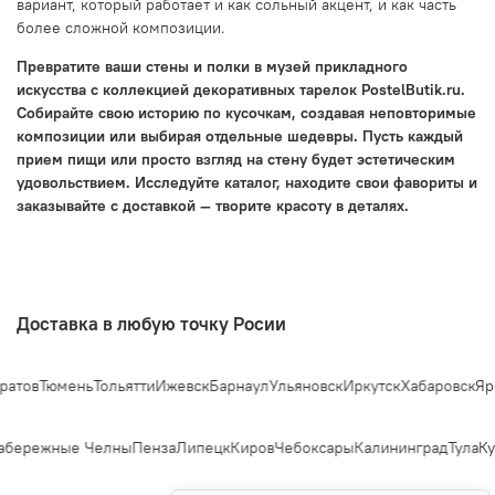
вариант, который работает и как сольный акцент, и как часть
более сложной композиции.
Превратите ваши стены и полки в музей прикладного
искусства с коллекцией декоративных тарелок PostelButik.ru.
Собирайте свою историю по кусочкам, создавая неповторимые
композиции или выбирая отдельные шедевры. Пусть каждый
прием пищи или просто взгляд на стену будет эстетическим
удовольствием. Исследуйте каталог, находите свои фавориты и
заказывайте с доставкой — творите красоту в деталях.
Доставка в любую точку Росии
атов
Тюмень
Тольятти
Ижевск
Барнаул
Ульяновск
Иркутск
Хабаровск
Яро
бережные Челны
Пенза
Липецк
Киров
Чебоксары
Калининград
Тула
Ку