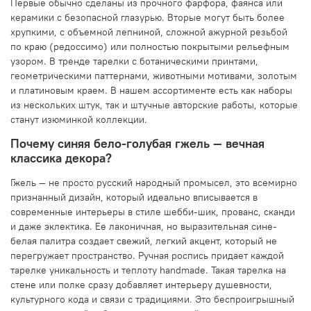
Первые обычно сделаны из прочного фарфора, фаянса или
керамики с безопасной глазурью. Вторые могут быть более
хрупкими, с объемной лепниной, сложной ажурной резьбой
по краю (редоссимо) или полностью покрытыми рельефным
узором. В тренде тарелки с ботаническими принтами,
геометрическими паттернами, животными мотивами, золотым
и платиновым краем. В нашем ассортименте есть как наборы
из нескольких штук, так и штучные авторские работы, которые
станут изюминкой коллекции.
Почему синяя бело-голубая гжель — вечная
классика декора?
Гжель — не просто русский народный промысел, это всемирно
признанный дизайн, который идеально вписывается в
современные интерьеры в стиле шебби-шик, прованс, сканди
и даже эклектика. Ее лаконичная, но выразительная сине-
белая палитра создает свежий, легкий акцент, который не
перегружает пространство. Ручная роспись придает каждой
тарелке уникальность и теплоту handmade. Такая тарелка на
стене или полке сразу добавляет интерьеру душевности,
культурного кода и связи с традициями. Это беспроигрышный