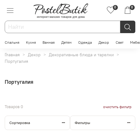
0
0
интернет-магазин товаров для дома
Спальня
Кухня
Ванная
Детям
Одежда
Декор
Свет
Мебе
Главная
Декор
Декоративные блюда и тарелки
Португалия
Португалия
Товаров
0
очистить фильтр
Сортировка
Фильтры