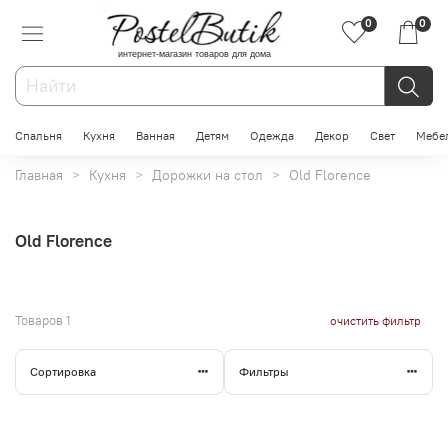
0
0
интернет-магазин товаров для дома
Спальня
Кухня
Ванная
Детям
Одежда
Декор
Свет
Мебе
Главная
Кухня
Дорожки на стол
Old Florence
Old Florence
Товаров
1
очистить фильтр
Сортировка
Фильтры