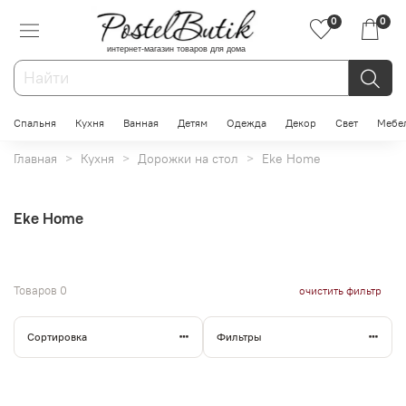
0
0
интернет-магазин товаров для дома
Спальня
Кухня
Ванная
Детям
Одежда
Декор
Свет
Мебе
Главная
Кухня
Дорожки на стол
Eke Home
Eke Home
Товаров
0
очистить фильтр
Сортировка
Фильтры