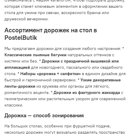
Ознакомьтесь с нашим каталогом, чтобы подобрать дорожку,
которая станет ключевым элементом в оформлении вашего
стола для ужина при свечах, воскресного бранча или
дружеской вечеринки.
Ассортимент дорожек на стол в
PostelButik
Мы предлагаем дорожки для создания любого настроения: *
Классические льняные бегунки
натуральных оттенков с
кистями или без. *
Дорожки с праздничной вышивкой или
аппликацией
для новогоднего, пасхального или свадебного
стола. *
Наборы «дорожка + салфетки»
в едином дизайне для
быстрой и гармоничной сервировки. *
Узкие декоративные
ленты-дорожки
из кружева или органзы для лёгкого,
романтичного акцента. *
Дорожки из фактурного жаккарда
с
геометрическим или растительным узором для современной
классики.
Дорожка — способ зонирования
На больших столах, особенно при фуршетной подаче,
несколько дорожек могут визуально разделять пространство