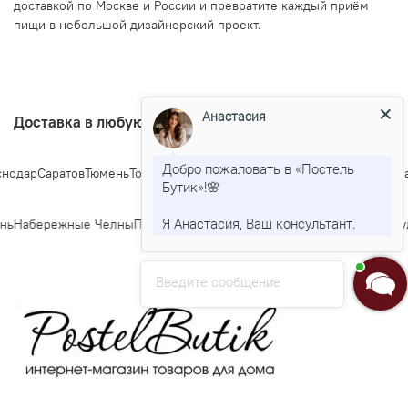
доставкой по Москве и России и превратите каждый приём
пищи в небольшой дизайнерский проект.
Анастасия
Доставка в любую точку Росии
Добро пожаловать в «Постель
одар
Саратов
Тюмень
Тольятти
Ижевск
Барнаул
Ульяновск
Иркутск
Хабар
Бутик»!🌸
Я Анастасия, Ваш консультант.
нь
Набережные Челны
Пенза
Липецк
Киров
Чебоксары
Калининград
Тул
Введите сообщение