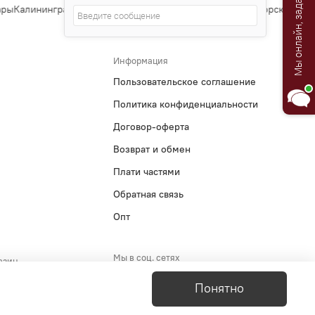
Мы онлайн, задавайте вопросы!
ры
Калининград
Тула
Курск
Ставрополь
Сочи
Тверь
Магнитогорск
Иванов
Информация
Пользовательское соглашение
Политика конфиденциальности
Договор-оферта
Возврат и обмен
Плати частями
Обратная связь
Опт
Мы в соц. сетях
азин
5-29-51
Понятно