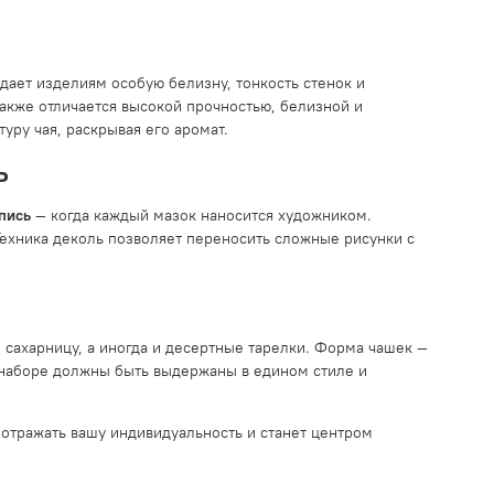
идает изделиям особую белизну, тонкость стенок и
акже отличается высокой прочностью, белизной и
ру чая, раскрывая его аромат.
ь
пись
— когда каждый мазок наносится художником.
Техника деколь позволяет переносить сложные рисунки с
сахарницу, а иногда и десертные тарелки. Форма чашек —
в наборе должны быть выдержаны в едином стиле и
т отражать вашу индивидуальность и станет центром