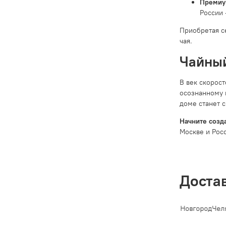
Премиу
России 
Приобретая с
чая.
Чайный
В век скорос
осознанному 
доме станет 
Начните созд
Москве и Росс
Доста
-Петербург
Новосибирск
Екатеринбург
Казань
Нижний Новгород
Челяб