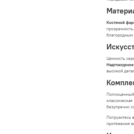
Матери
Костяной фа
прозрачность
благородным 
Искусст
Ценность сер
Надглазурное
высокой дета
Компле
Полноценный 
классическая
безупречно со
Погрузитесь в
притяжения в