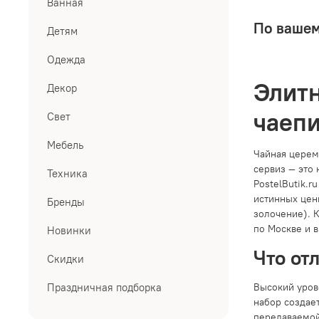
Ванная
По вашем
Детям
Одежда
Элитн
Декор
чаеп
Свет
Мебель
Чайная церем
сервиз — это 
Техника
PostelButik.
истинных цен
Бренды
золочение). 
по Москве и в
Новинки
Что от
Скидки
Высокий уров
Праздничная подборка
набор создает
передаваемой