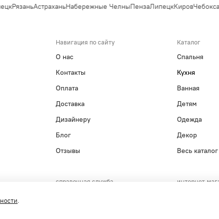
ецк
Рязань
Астрахань
Набережные Челны
Пенза
Липецк
Киров
Чебокса
Навигация по сайту
Каталог
О нас
Спальня
Контакты
Кухня
Оплата
Ванная
Доставка
Детям
Дизайнеру
Одежда
Блог
Декор
Отзывы
Весь каталог
справочная служба
интернет-маг
+7(495)215-15-61
+7(800)55
сности
.