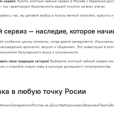
м-сервис:
Купить элитный чайный сервиз в Москве с бережной доста
— мы гарантируем безопасность вашей покупки на всех этапах.
ервиз у нас, вы делаете выбор в пользу вечной классики, красоты 
 сервиз — наследие, которое начи
тей особенно ценны моменты, когда время замедляется. Изысканны
наслаждению ароматом, вкусом и общением. Это инвестиция в атмос
синонимом безупречного вкуса и утонченности.
авать свою традицию сегодня!
Выберите элитный чайный сервиз мечты
ии и откройте новую главу в культуре домашнего гостеприимства.
вка в любую точку Росии
инск
Самара
Омск
Ростов-на-Дону
Уфа
Красноярск
Воронеж
Пермь
Вол