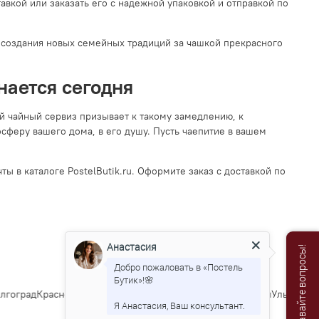
вкой или заказать его с надежной упаковкой и отправкой по
и создания новых семейных традиций за чашкой прекрасного
нается сегодня
й чайный сервиз призывает к такому замедлению, к
феру вашего дома, в его душу. Пусть чаепитие в вашем
 в каталоге PostelButik.ru. Оформите заказ с доставкой по
Анастасия
Добро пожаловать в «Постель
Бутик»!🌸
гоград
Краснодар
Саратов
Тюмень
Тольятти
Ижевск
Барнаул
Ульяновск
И
Я Анастасия, Ваш консультант.