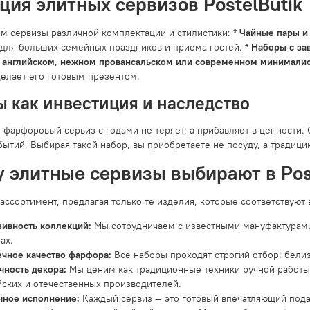
ция элитных сервизов PostelButik
м сервизы различной комплектации и стилистики: *
Чайные пары и
для больших семейных праздников и приема гостей. *
Наборы с за
 английском, нежном провансальском или современном минималис
делает его готовым презентом.
 как инвестиция и наследство
 фарфоровый сервиз с годами не теряет, а прибавляет в ценности. 
ытий. Выбирая такой набор, вы приобретаете не посуду, а традици
 элитные сервизы выбирают в Pos
ссортимент, предлагая только те изделия, которые соответствуют 
ивность коллекций:
Мы сотрудничаем с известными мануфактурами
ах.
чное качество фарфора:
Все наборы проходят строгий отбор: белизн
чность декора:
Мы ценим как традиционные техники ручной работы
ских и отечественных производителей.
чное исполнение:
Каждый сервиз — это готовый впечатляющий пода