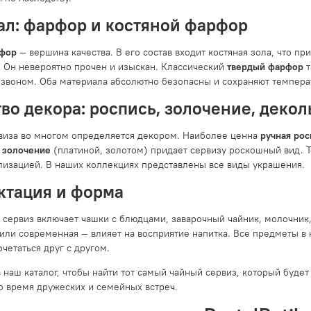
ал: фарфор и костяной фарфор
рфор
— вершина качества. В его состав входит костяная зола, что пр
. Он невероятно прочен и изыскан. Классический
твердый фарфор
т
звоном. Оба материала абсолютно безопасны и сохраняют температу
во декора: роспись, золочение, декол
виза во многом определяется декором. Наиболее ценна
ручная рос
 золочение
(платиной, золотом) придает сервизу роскошный вид. 
лизацией. В наших коллекциях представлены все виды украшения.
ктация и форма
сервиз включает чашки с блюдцами, заварочный чайник, молочник, 
 или современная — влияет на восприятие напитка. Все предметы 
четаться друг с другом.
 наш каталог, чтобы найти тот самый чайный сервиз, который буде
о время дружеских и семейных встреч.