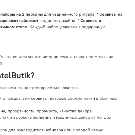
 наборы на 2 персоны
для уединенного ритуала. *
Сервизы на
варочным чайником
в едином дизайне. *
Сервизы в
тичном стиле.
Каждый набор упакован в подарочную
Он становится частью истории семьи, свидетелем многих
ю.
telButik?
высоким стандартам красоты и качества.
 и предлагаем сервизы, которые сложно найти в обычных
а, прозрачность, прочность, качество декора.
, так и высококачественный машинный декор от лучших
рок для руководителя, юбиляра или молодой семьи.