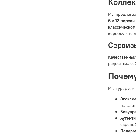
Коллек
Мы предлагае
6 и 12 персон
классическом
коробку, что 
Сервизы
Качественный
радостных соб
Почему
Мы курируем а
Эксклюз
магазин
Безупре
Аутенти
европей
Подаро