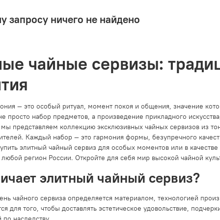
у запросу ничего не найдено
ые чайные сервизы: тради
ития
ония — это особый ритуал, момент покоя и общения, значение кот
не просто набор предметов, а произведение прикладного искусства
ru мы представляем коллекцию эксклюзивных чайных сервизов из т
ителей. Каждый набор — это гармония формы, безупречного качест
Купить элитный чайный сервиз для особых моментов или в качестве
 любой регион России. Откройте для себя мир высокой чайной куль
личает элитный чайный сервиз?
ень чайного сервиза определяется материалом, технологией произ
ся для того, чтобы доставлять эстетическое удовольствие, подчерк
 по наследству.