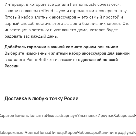
Интерьер, в котором все детали harmoniously сочетаются,
говорит о вашем refined вкусе и стремлении к совершенству.
Готовый набор элитных аксессуаров — это самый простой и
верный способ достичь этого эффекта без лишних хлопот. Это
инвестиция в эстетику и уют вашего дома, которая будет
радовать вас каждый день.
Добейтесь гармонии в ванной комнате одним решением!
Выберите изысканный
элитный набор аксессуаров для ванной
в каталоге PostelButik.ru и закажите с
доставкой по всей
России
.
Доставка в любую точку Росии
Анастасия
ратов
Тюмень
Тольятти
Ижевск
Барнаул
Ульяновск
Иркутск
Хабаровск
Яр
Добро пожаловать в «Постель
Бутик»!🌸
абережные Челны
Пенза
Липецк
Киров
Чебоксары
Калининград
Тула
Ку