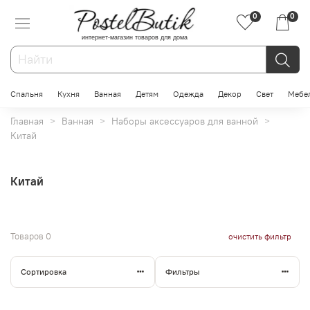
0
0
интернет-магазин товаров для дома
Спальня
Кухня
Ванная
Детям
Одежда
Декор
Свет
Мебе
Главная
Ванная
Наборы аксессуаров для ванной
Китай
Китай
Товаров
0
очистить фильтр
Сортировка
Фильтры