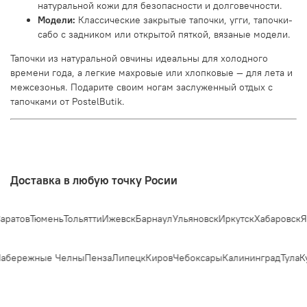
натуральной кожи для безопасности и долговечности.
Модели:
Классические закрытые тапочки, угги, тапочки-
сабо с задником или открытой пяткой, вязаные модели.
Тапочки из натуральной овчины идеальны для холодного
времени года, а легкие махровые или хлопковые — для лета и
межсезонья. Подарите своим ногам заслуженный отдых с
тапочками от PostelButik.
Доставка в любую точку Росии
ратов
Тюмень
Тольятти
Ижевск
Барнаул
Ульяновск
Иркутск
Хабаровск
Яр
абережные Челны
Пенза
Липецк
Киров
Чебоксары
Калининград
Тула
Ку