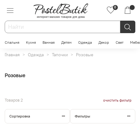
0
интернет-магазин товаров для дома
Спальня
Кухня
Ванная
Детям
Одежда
Декор
Свет
Мебе
Главная
Одежда
Тапочки
Розовые
Розовые
Товаров
2
очистить фильтр
Сортировка
Фильтры