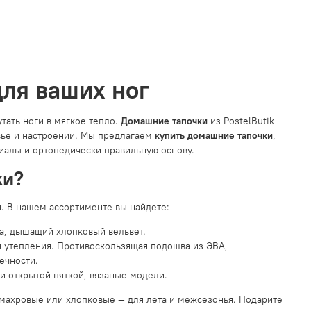
для ваших ног
утать ноги в мягкое тепло.
Домашние тапочки
из PostelButik
овье и настроении. Мы предлагаем
купить домашние тапочки
,
иалы и ортопедически правильную основу.
ки?
. В нашем ассортименте вы найдете:
на, дышащий хлопковый вельвет.
 утепления. Противоскользящая подошва из ЭВА,
ечности.
ли открытой пяткой, вязаные модели.
 махровые или хлопковые — для лета и межсезонья. Подарите