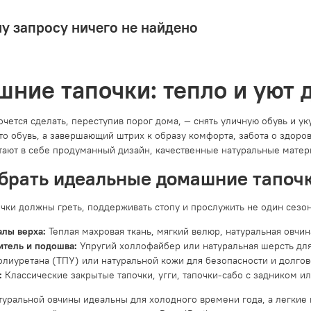
у запросу ничего не найдено
ние тапочки: тепло и уют 
очется сделать, переступив порог дома, — снять уличную обувь и ук
сто обувь, а завершающий штрих к образу комфорта, забота о здор
тают в себе продуманный дизайн, качественные натуральные матер
брать идеальные домашние тапоч
чки должны греть, поддерживать стопу и прослужить не один сезон
лы верха:
Теплая махровая ткань, мягкий велюр, натуральная овчи
тель и подошва:
Упругий холлофайбер или натуральная шерсть для
лиуретана (ТПУ) или натуральной кожи для безопасности и долгов
:
Классические закрытые тапочки, угги, тапочки-сабо с задником и
атуральной овчины идеальны для холодного времени года, а легкие