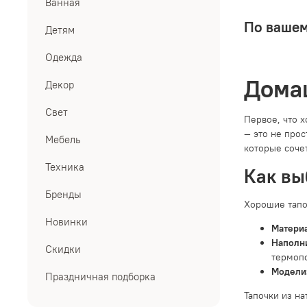
Ванная
По вашем
Детям
Одежда
Домаш
Декор
Свет
Первое, что х
— это не про
Мебель
которые соче
Техника
Как вы
Бренды
Хорошие тапо
Новинки
Материа
Наполни
Скидки
термопо
Модели
Праздничная подборка
Тапочки из н