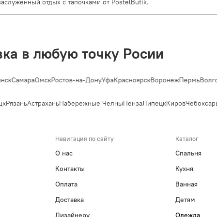
аслуженный отдых с тапочками от PostelButik.
вка в любую точку Росии
нск
Самара
Омск
Ростов-на-Дону
Уфа
Красноярск
Воронеж
Пермь
Волго
к
Рязань
Астрахань
Набережные Челны
Пенза
Липецк
Киров
Чебоксар
Навигация по сайту
Каталог
О нас
Спальня
Контакты
Кухня
Оплата
Ванная
Доставка
Детям
Дизайнеру
Одежда