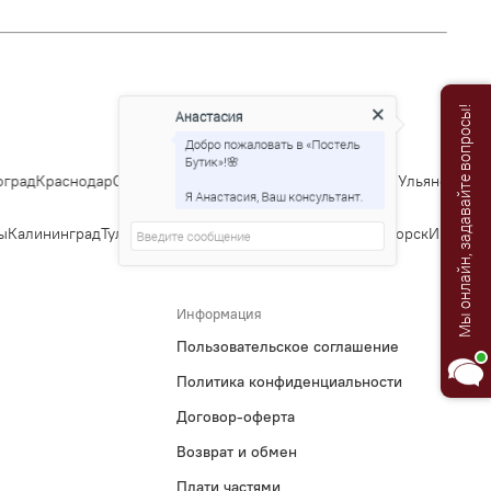
Анастасия
Мы онлайн, задавайте вопросы!
Добро пожаловать в «Постель
Бутик»!🌸
град
Краснодар
Саратов
Тюмень
Тольятти
Ижевск
Барнаул
Ульяновск
Ирк
Я Анастасия, Ваш консультант.
ы
Калининград
Тула
Курск
Ставрополь
Сочи
Тверь
Магнитогорск
Иваново
Информация
Пользовательское соглашение
Политика конфиденциальности
Договор-оферта
Возврат и обмен
Плати частями