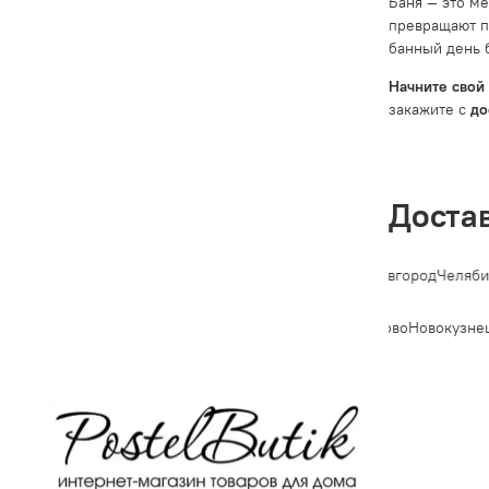
Баня — это м
превращают п
банный день 
Начните свой
закажите с
до
Доста
етербург
Новосибирск
Екатеринбург
Казань
Нижний Новгород
Челябин
Владивосток
Махачкала
Томск
Оренбург
Кемерово
Новокузнец