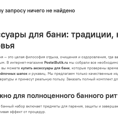
у запросу ничего не найдено
суары для бани: традиции, 
овья
ня — это целая философия отдыха, очищения и оздоровления, где в
ым. В интернет-магазине
PostelButik.ru
мы собрали все необходимо
ь вы можете
купить аксессуары для бани
, которые проверены врем
ойлочных шапок
и рукавиц. Мы предлагаем только качественные из
ературы и принесут реальную пользу. Заказать полный комплект д
жно для полноценного банного рит
 банный набор включает предметы для парения, защиты и заверша
ливая эффект от процедур.