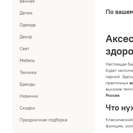
Ванная
По вашем
Детям
Одежда
Аксес
Декор
здор
Свет
Мебель
Настоящая ба
будет неполн
Техника
парной. Здес
практичных
в
Бренды
высокие темп
России
.
Новинки
Что ну
Скидки
Классический
Праздничная подборка
функцию, уси