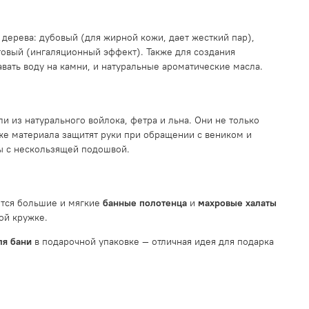
 дерева: дубовый (для жирной кожи, дает жесткий пар),
товый (ингаляционный эффект). Также для создания
вать воду на камни, и натуральные ароматические масла.
ели из натурального войлока, фетра и льна. Они не только
же материала защитят руки при обращении с веником и
 с нескользящей подошвой.
ятся большие и мягкие
банные полотенца
и
махровые халаты
ой кружке.
ля бани
в подарочной упаковке — отличная идея для подарка