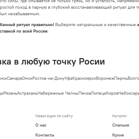
есто силы, где смывается не только грязь, но и усталость, напря
ростой поход в парную в глубокий восстанавливающий ритуал для т
был незабываемым.
 банный ритуал правильно!
Выберите натуральные и качественные
ставкой по всей России
.
вка в любую точку Росии
ск
Самара
Омск
Ростов-на-Дону
Уфа
Красноярск
Воронеж
Пермь
Волгог
к
Рязань
Астрахань
Набережные Челны
Пенза
Липецк
Киров
Чебоксары
Навигация по сайту
Каталог
О нас
Спальня
Контакты
Кухня