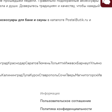
жение прошедшей недели. Правильно подобранные аксессуары
ела и души. Доверьтесь традициям и качеству, чтобы каждый
аксессуары для бани и сауны
в каталоге PostelButik.ru и
рад
Краснодар
Саратов
Тюмень
Тольятти
Ижевск
Барнаул
Ульяновск
Ирк
Калининград
Тула
Курск
Ставрополь
Сочи
Тверь
Магнитогорск
Иваново
Б
Информация
Пользовательское соглашение
Политика конфиденциальности