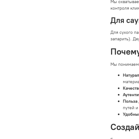
Мы охватывае
контроля клим
Для сау
Для сухого п
запарить). Д
Почему
Мы понимаем 
Натура
материа
Качеств
Аутенти
Польза 
путей и
Удобный
Создай