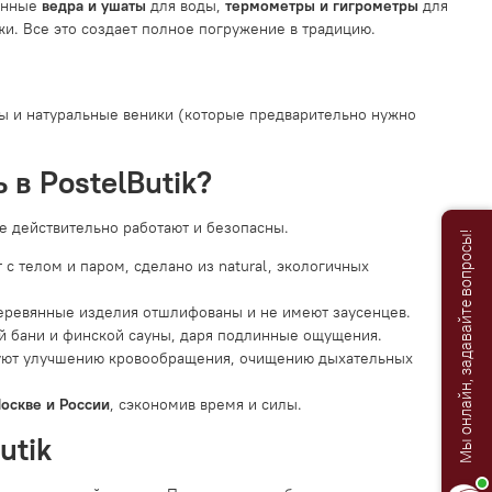
вянные
ведра и ушаты
для воды,
термометры и гигрометры
для
и. Все это создает полное погружение в традицию.
цы и натуральные веники (которые предварительно нужно
 в PostelButik?
е действительно работают и безопасны.
Мы онлайн, задавайте вопросы!
т с телом и паром, сделано из natural, экологичных
деревянные изделия отшлифованы и не имеют заусенцев.
й бани и финской сауны, даря подлинные ощущения.
уют улучшению кровообращения, очищению дыхательных
оскве и России
, сэкономив время и силы.
utik