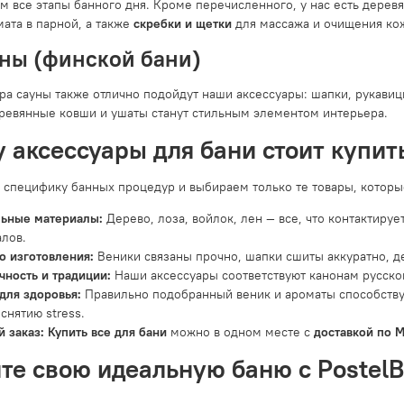
м все этапы банного дня. Кроме перечисленного, у нас есть дере
ата в парной, а также
скребки и щетки
для массажа и очищения кож
ны (финской бани)
ара сауны также отлично подойдут наши аксессуары: шапки, рукави
еревянные ковши и ушаты станут стильным элементом интерьера.
 аксессуары для бани стоит купить
специфику банных процедур и выбираем только те товары, которы
льные материалы:
Дерево, лоза, войлок, лен — все, что контактируе
лов.
о изготовления:
Веники связаны прочно, шапки сшиты аккуратно, 
чность и традиции:
Наши аксессуары соответствуют канонам русско
для здоровья:
Правильно подобранный веник и ароматы способств
 снятию stress.
 заказ:
Купить все для бани
можно в одном месте с
доставкой по М
те свою идеальную баню с PostelB