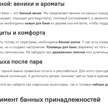
ной: веники и ароматы
 бани — это
банный веник
. Мы предлагаем веники из разных пород
чищает, подходит для beginners), липовый (успокаивает) и эвкалип
ара необходимы
ковши для бани
из дерева или металла, чтобы подда
щиты и комфорта
ть голову от перегрева, необходима
банная шапка
. У нас есть мод
ы, но и создают настроение.
Рукавицы для бани
(варежки) из того 
ать самомассаж. Не забудьте про
деревянные тапочки
или шлепанцы
ыха после пара
 парной важно правильно остыть и расслабиться. Для этого пригод
овной коллекции. А дополнить релакс поможет чай из трав в красив
логе вы найдете как отдельные аксессуары, так и готовые
наборы д
имент банных принадлежностей