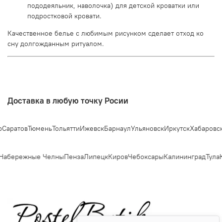
пододеяльник, наволочка) для детской кроватки или
подростковой кровати.
Качественное белье с любимым рисунком сделает отход ко
сну долгожданным ритуалом.
Доставка в любую точку Росии
Саратов
Тюмень
Тольятти
Ижевск
Барнаул
Ульяновск
Иркутск
Хабаровск
Набережные Челны
Пенза
Липецк
Киров
Чебоксары
Калининград
Тула
К