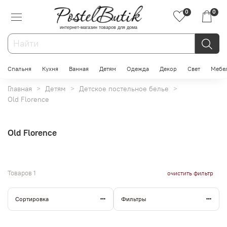
0
0
интернет-магазин товаров для дома
Спальня
Кухня
Ванная
Детям
Одежда
Декор
Свет
Мебе
Главная
Детям
Детское постельное белье
Old Florence
Old Florence
Товаров
1
очистить фильтр
Сортировка
Фильтры