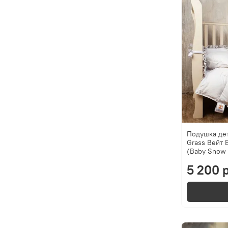
Подушка де
Grass Вейт
(Baby Snow
5 200 р