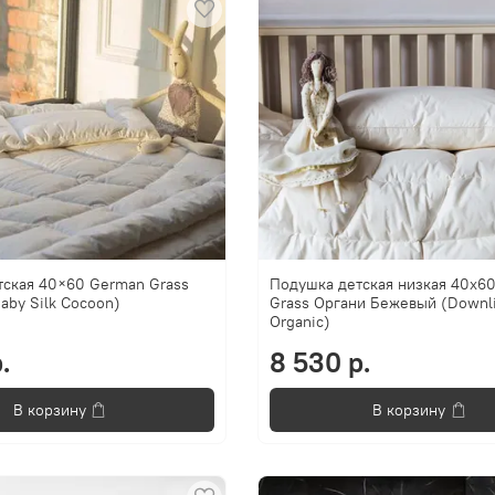
тская 40×60 German Grass
Подушка детская низкая 40х6
aby Silk Cocoon)
Grass Органи Бежевый (Downl
Organic)
.
8 530 р.
В корзину
В корзину