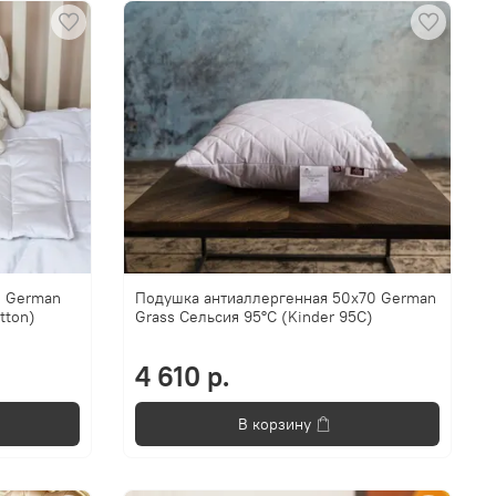
0 German
Подушка антиаллергенная 50х70 German
tton)
Grass Сельсия 95°C (Kinder 95C)
4 610 р.
В корзину