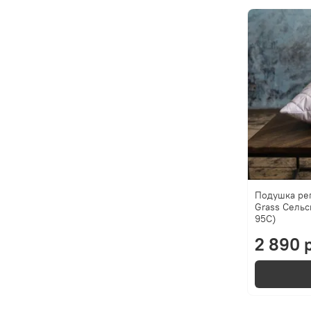
Подушка ре
Grass Сельси
95C)
2 890 р