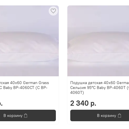
тская 40x60 German Grass
Подушка детская 40x60 Germa
C Baby BP-4060CT (C BP-
Сельсия 95°C Baby BP-4060T (
4060T)
.
2 340 р.
В корзину
В корзину