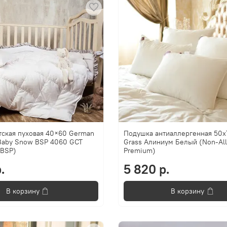
тская пуховая 40×60 German
Подушка антиаллергенная 50
 Baby Snow BSP 4060 GCT
Grass Алиниум Белый (Non-All
 BSP)
Premium)
.
5 820 р.
В корзину
В корзину