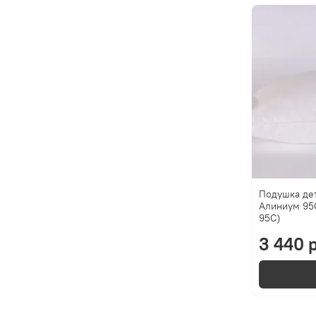
Подушка дет
Алиниум 95C
95C)
3 440 р