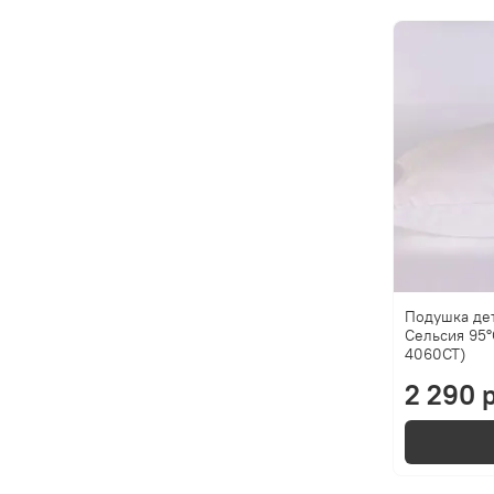
Подушка де
Сельсия 95°
4060CT)
2 290 р