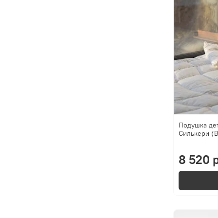
Подушка де
Силькери (B
8 520 р