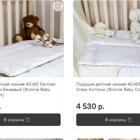
тская низкая 40х60 German
Подушка детская низкая 40х6
и Бежевый (Bioline Baby
Grass Коттони (Bioline Baby Co
n)
.
4 530 р.
В корзину
В корзину