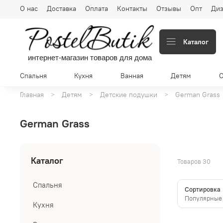
О нас
Доставка
Оплата
Контакты
Отзывы
Опт
Диз
Каталог
интернет-магазин товаров для дома
Спальня
Кухня
Ванная
Детям
Главная
Детям
Детские подушки
German Grass
German Grass
Каталог
Товаров
30
Спальня
Сортировка
Кухня