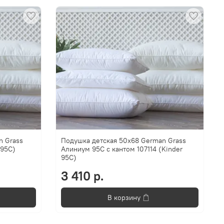
n Grass
Подушка детская 50x68 German Grass
 95C)
Алиниум 95C с кантом 107114 (Kinder
95C)
3 410 р.
В корзину