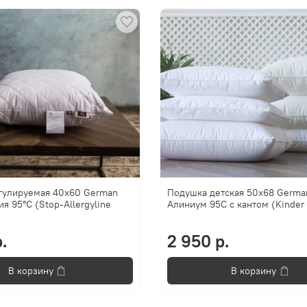
гулируемая 40х60 German
Подушка детская 50x68 Germa
я 95°C (Stop-Allergyline
Алиниум 95C с кантом (Kinder
.
2 950 р.
В корзину
В корзину