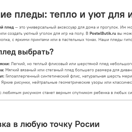
ие пледы: тепло и уют для 
ий плед
— это универсальный аксессуар для дома и прогулок. Им мо
или создать уютный уголок для игр на полу. В
PostelButik.ru
вы мож
лопка, с яркими принтами или в пастельных тонах. Наши пледы гип
плед выбрать?
яски:
Легкий, но теплый флисовый или шерстяной плед небольшог
а:
Мягкий вязаный или стеганый плед большего размера для дивана
ал:
Гипоаллергенный синтетический флис, натуральная шерсть мери
Яркие рисунки, нейтральные геометрические узоры или классическ
с любимым рисунком станет верным спутником ребенка в любых си
вка в любую точку Росии