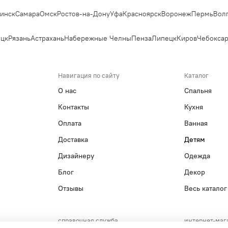
нск
Самара
Омск
Ростов-на-Дону
Уфа
Красноярск
Воронеж
Пермь
Волго
цк
Рязань
Астрахань
Набережные Челны
Пенза
Липецк
Киров
Чебоксар
Навигация по сайту
Каталог
О нас
Спальня
Контакты
Кухня
Оплата
Ванная
Доставка
Детям
Дизайнеру
Одежда
Блог
Декор
Отзывы
Весь каталог
справочная служба
интернет-маг