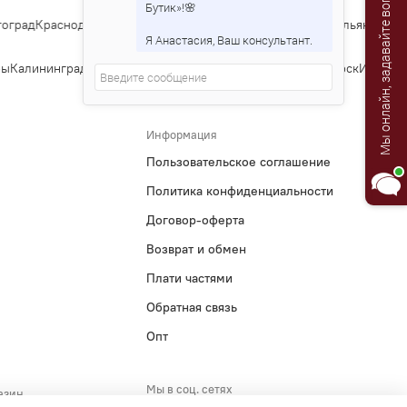
Мы онлайн, задавайте вопросы!
Бутик»!🌸
град
Краснодар
Саратов
Тюмень
Тольятти
Ижевск
Барнаул
Ульяновск
Ир
Я Анастасия, Ваш консультант.
ы
Калининград
Тула
Курск
Ставрополь
Сочи
Тверь
Магнитогорск
Иваново
Информация
Пользовательское соглашение
Политика конфиденциальности
Договор-оферта
Возврат и обмен
Плати частями
Обратная связь
Опт
Мы в соц. сетях
азин