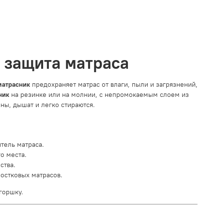
и защита матраса
матрасник
предохраняет матрас от влаги, пыли и загрязнений,
ник
на резинке или на молнии, с непромокаемым слоем из
ны, дышат и легко стираются.
ель матраса.
о места.
ства.
остковых матрасов.
горшку.