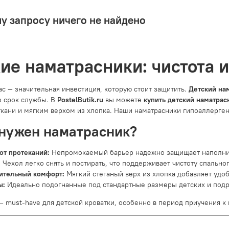
у запросу ничего не найдено
ие наматрасники: чистота 
ас — значительная инвестиция, которую стоит защитить.
Детский на
о срок службы. В
PostelButik.ru
вы можете
купить детский наматрас
кани и мягким верхом из хлопка. Наши наматрасники гипоаллерген
нужен наматрасник?
от протеканий:
Непромокаемый барьер надежно защищает наполнит
:
Чехол легко снять и постирать, что поддерживает чистоту спальног
ительный комфорт:
Мягкий стеганый верх из хлопка добавляет удоб
ы:
Идеально подогнанные под стандартные размеры детских и подр
— must-have для детской кроватки, особенно в период приучения к 