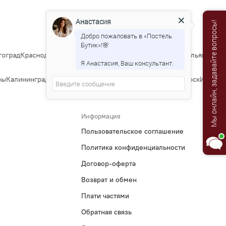
Анастасия
Мы онлайн, задавайте вопросы!
Добро пожаловать в «Постель
Бутик»!🌸
оград
Краснодар
Саратов
Тюмень
Тольятти
Ижевск
Барнаул
Ульяновск
Ир
Я Анастасия, Ваш консультант.
ы
Калининград
Тула
Курск
Ставрополь
Сочи
Тверь
Магнитогорск
Иваново
Информация
Пользовательское соглашение
Политика конфиденциальности
Договор-оферта
Возврат и обмен
Плати частями
Обратная связь