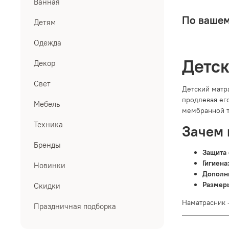
Ванная
По вашем
Детям
Одежда
Детск
Декор
Свет
Детский матр
продлевая ег
Мебель
мембранной т
Техника
Зачем 
Бренды
Защита 
Гигиена
Новинки
Дополн
Размер
Скидки
Наматрасник 
Праздничная подборка