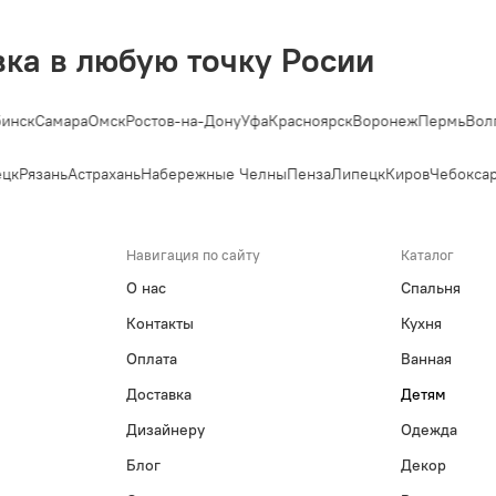
вка в любую точку Росии
инск
Самара
Омск
Ростов-на-Дону
Уфа
Красноярск
Воронеж
Пермь
Волг
цк
Рязань
Астрахань
Набережные Челны
Пенза
Липецк
Киров
Чебоксар
Навигация по сайту
Каталог
О нас
Спальня
Контакты
Кухня
Оплата
Ванная
Доставка
Детям
Дизайнеру
Одежда
Блог
Декор