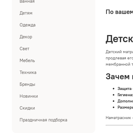
Ванная
По вашем
Детям
Одежда
Детск
Декор
Свет
Детский матр
продлевая ег
Мебель
мембранной т
Техника
Зачем 
Бренды
Защита 
Гигиена
Новинки
Дополн
Размер
Скидки
Наматрасник 
Праздничная подборка