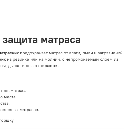
и защита матраса
матрасник
предохраняет матрас от влаги, пыли и загрязнений,
ник
на резинке или на молнии, с непромокаемым слоем из
ны, дышат и легко стираются.
ель матраса.
о места.
ства.
остковых матрасов.
горшку.