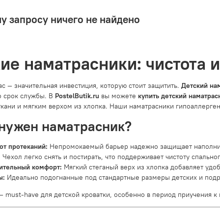
у запросу ничего не найдено
ие наматрасники: чистота 
ас — значительная инвестиция, которую стоит защитить.
Детский на
о срок службы. В
PostelButik.ru
вы можете
купить детский наматрас
кани и мягким верхом из хлопка. Наши наматрасники гипоаллерген
нужен наматрасник?
от протеканий:
Непромокаемый барьер надежно защищает наполнит
:
Чехол легко снять и постирать, что поддерживает чистоту спальног
ительный комфорт:
Мягкий стеганый верх из хлопка добавляет удоб
ы:
Идеально подогнанные под стандартные размеры детских и подр
— must-have для детской кроватки, особенно в период приучения к 