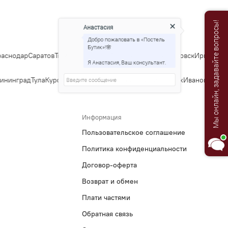
Анастасия
Мы онлайн, задавайте вопросы!
Добро пожаловать в «Постель
Бутик»!🌸
аснодар
Саратов
Тюмень
Тольятти
Ижевск
Барнаул
Ульяновск
Иркутск
Ха
Я Анастасия, Ваш консультант.
ининград
Тула
Курск
Ставрополь
Сочи
Тверь
Магнитогорск
Иваново
Брян
Информация
Пользовательское соглашение
Политика конфиденциальности
Договор-оферта
Возврат и обмен
Плати частями
Обратная связь