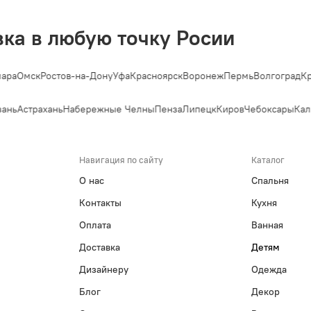
вка в любую точку Росии
ара
Омск
Ростов-на-Дону
Уфа
Красноярск
Воронеж
Пермь
Волгоград
Кр
ань
Астрахань
Набережные Челны
Пенза
Липецк
Киров
Чебоксары
Кал
Навигация по сайту
Каталог
О нас
Спальня
Контакты
Кухня
Оплата
Ванная
Доставка
Детям
Дизайнеру
Одежда
Блог
Декор