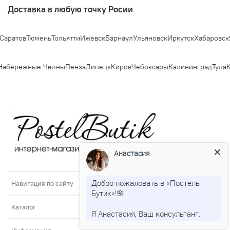
Доставка в любую точку Росии
аратов
Тюмень
Тольятти
Ижевск
Барнаул
Ульяновск
Иркутск
Хабаровск
Я
абережные Челны
Пенза
Липецк
Киров
Чебоксары
Калининград
Тула
К
Анастасия
Добро пожаловать в «Постель
Навигация по сайту
Бутик»!🌸
Каталог
Я Анастасия, Ваш консультант.