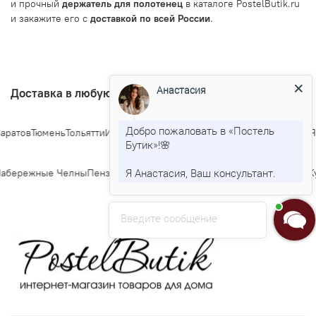
и прочный
держатель для полотенец
в каталоге PostelButik.ru
и закажите его с
доставкой по всей России
.
Анастасия
Доставка в любую точку Росии
Добро пожаловать в «Постель
атов
Тюмень
Тольятти
Ижевск
Барнаул
Ульяновск
Иркутск
Хабаровск
Яро
Бутик»!🌸
Я Анастасия, Ваш консультант.
абережные Челны
Пенза
Липецк
Киров
Чебоксары
Калининград
Тула
Ку
Введите сообщение