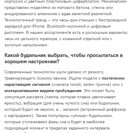
корпусом и цветным пластиковым циферблатом. Минимализм
представлен моделями из матового бетона, стекла или
анодированного алюминия с едва заметной разметкой.
Технологичный тренд — это часы-док-станции с беспроводной
зарядкой для iPhone, Bluetooth-колонкой и цифровым
дисплеем. В нашем ассортименте есть и роскошные варианты:
часы из цельного мрамора, с кожанной отделкой или с
золотым напылением.
Какой будильник выбрать, чтобы просыпаться в
хорошем настроении?
Современные технологии ушли далеко от резкого,
травмирующего психику звонка. Ищите модели с
постепенно
нарастающим сигналом
(сначала тихий, затем громче) или с
альтернативными видами пробуждения
. Это может быть
симуляция рассвета (лампа, которая плавно увеличивает
яркость), вибрация (для очень чуткого сна) или будильник,
который будит не звуком, а… запахом (встроенный диффузор
с картриджем). Также популярны «умные» будильники,
которые отслеживают фазы сна и будят в наиболее
подходящий момент в пределах заданного интервала