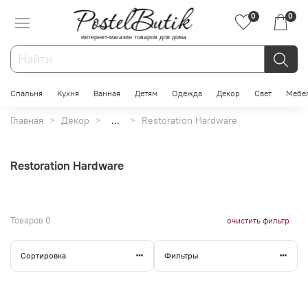
0
0
интернет-магазин товаров для дома
Спальня
Кухня
Ванная
Детям
Одежда
Декор
Свет
Мебе
Главная
Декор
...
Restoration Hardware
Restoration Hardware
Товаров
0
очистить фильтр
Сортировка
Фильтры