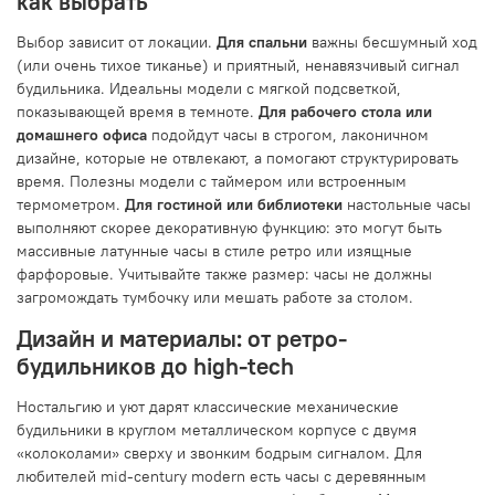
как выбрать
Выбор зависит от локации.
Для спальни
важны бесшумный ход
(или очень тихое тиканье) и приятный, ненавязчивый сигнал
будильника. Идеальны модели с мягкой подсветкой,
показывающей время в темноте.
Для рабочего стола или
домашнего офиса
подойдут часы в строгом, лаконичном
дизайне, которые не отвлекают, а помогают структурировать
время. Полезны модели с таймером или встроенным
термометром.
Для гостиной или библиотеки
настольные часы
выполняют скорее декоративную функцию: это могут быть
массивные латунные часы в стиле ретро или изящные
фарфоровые. Учитывайте также размер: часы не должны
загромождать тумбочку или мешать работе за столом.
Дизайн и материалы: от ретро-
будильников до high-tech
Ностальгию и уют дарят классические механические
будильники в круглом металлическом корпусе с двумя
«колоколами» сверху и звонким бодрым сигналом. Для
любителей mid-century modern есть часы с деревянным