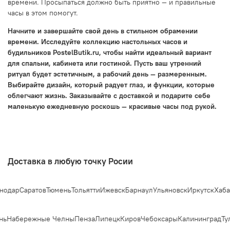
времени. Просыпаться должно быть приятно — и правильные
часы в этом помогут.
Начните и завершайте свой день в стильном обрамении
времени. Исследуйте коллекцию настольных часов и
будильников PostelButik.ru, чтобы найти идеальный вариант
для спальни, кабинета или гостиной. Пусть ваш утренний
ритуал будет эстетичным, а рабочий день — размеренным.
Выбирайте дизайн, который радует глаз, и функции, которые
облегчают жизнь. Заказывайте с доставкой и подарите себе
маленькую ежедневную роскошь — красивые часы под рукой.
Доставка в любую точку Росии
одар
Саратов
Тюмень
Тольятти
Ижевск
Барнаул
Ульяновск
Иркутск
Хабар
нь
Набережные Челны
Пенза
Липецк
Киров
Чебоксары
Калининград
Тул