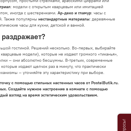
 корпусом, простыми стрелками, арабскими цифрами или
триал
: модели с открытым кварцевым или имитацией
том, иногда с шестеренками.
Ар-деко и гламур
: часы с
й. Также популярны
нестандартные материалы
: деревянные
атические часы для кухни, детской и ванной.
в раздражает?
ольшой гостиной. Решений несколько. Во-первых, выбирайте
кварцевые модели), которые не издают громкого «тиканья»,
релки — они абсолютно бесшумны. В-третьих, современные
которые издают щелчок раз в минуту, что практически
ханизмы — уточняйте эту характеристику при выборе.
точку с помощью стильных настенных часов от PostelButik.ru.
дных. Создайте нужное настроение в комнате с помощью
ждый взгляд на время эстетическим удовольствием.