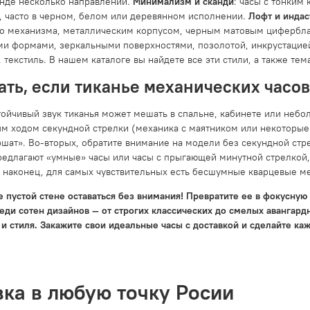
енде несколько направлений.
Минимализм и сканди
: часы с тонким
х, часто в черном, белом или деревянном исполнении.
Лофт и индас
о механизма, металлическим корпусом, черным матовым цифербла
и формами, зеркальными поверхностями, позолотой, инкрустацие
, текстиль. В нашем каталоге вы найдете все эти стили, а также тем
ать, если тиканье механических часо
стойчивый звук тиканья может мешать в спальне, кабинете или неб
ым ходом секундной стрелки (механика с маятником или некоторые 
ршат». Во-вторых, обратите внимание на модели без секундной ст
редлагают «умные» часы или часы с прыгающей минутной стрелкой, 
, наконец, для самых чувствительных есть бесшумные кварцевые ме
 пустой стене оставаться без внимания! Превратите ее в фокусную 
еди сотен дизайнов — от строгих классических до смелых авангар
и стиля. Закажите свои идеальные часы с доставкой и сделайте ка
вка в любую точку Росии