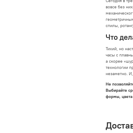
Сегодня в тр
вовсе без ни
механическог
геометричным
спилы, ротанг
Что дел
Тихий, но на
часы с плавн
а скорее «шу
технологии п
незаметно. И
Не позволяйте
Выбирайте ср
формы, цвета 
Доста