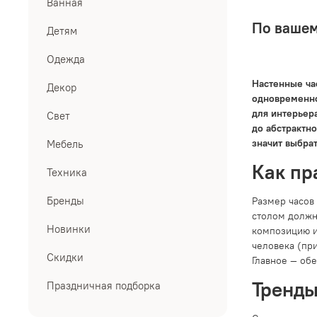
Ванная
По вашем
Детям
Одежда
Настенные ча
Декор
одновременно
для интерьера
Свет
до абстрактно
значит выбрат
Мебель
Как пр
Техника
Бренды
Размер часов
столом должн
Новинки
композицию и
человека (при
Скидки
Главное — об
Тренды
Праздничная подборка