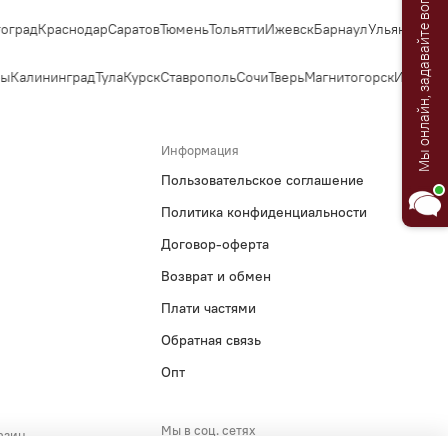
Мы онлайн, задавайте вопросы!
град
Краснодар
Саратов
Тюмень
Тольятти
Ижевск
Барнаул
Ульяновск
Ир
ы
Калининград
Тула
Курск
Ставрополь
Сочи
Тверь
Магнитогорск
Иваново
Информация
Пользовательское соглашение
Политика конфиденциальности
Договор-оферта
Возврат и обмен
Плати частями
Обратная связь
Опт
Мы в соц. сетях
азин