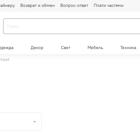
айнеру
Возврат и обмен
Вопрос-ответ
Плати частями
Одежда
Декор
Свет
Мебель
Техника
rmost