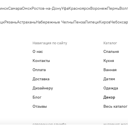
нск
Самара
Омск
Ростов-на-Дону
Уфа
Красноярск
Воронеж
Пермь
Волго
цк
Рязань
Астрахань
Набережные Челны
Пенза
Липецк
Киров
Чебоксар
Навигация по сайту
Каталог
О нас
Спальня
Контакты
Кухня
Оплата
Ванная
Доставка
Детям
Дизайнеру
Одежда
Блог
Декор
Отзывы
Весь каталог
справочная служба
интернет-маг