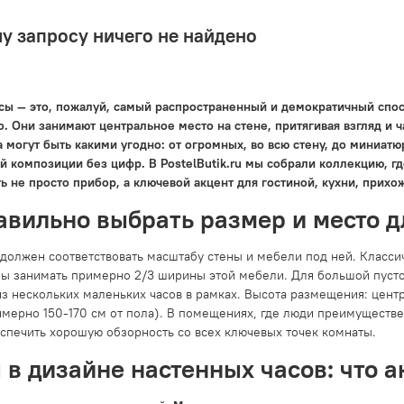
у запросу ничего не найдено
сы — это, пожалуй, самый распространенный и демократичный спос
. Они занимают центральное место на стене, притягивая взгляд и 
 могут быть какими угодно: от огромных, во всю стену, до миниатю
й композиции без цифр. В PostelButik.ru мы собрали коллекцию, г
ь не просто прибор, а ключевой акцент для гостиной, кухни, прихо
авильно выбрать размер и место д
 должен соответствовать масштабу стены и мебели под ней. Класс
ы занимать примерно 2/3 ширины этой мебели. Для большой пусто
з нескольких маленьких часов в рамках. Высота размещения: центр
мерно 150-170 см от пола). В помещениях, где люди преимуществен
еспечить хорошую обзорность со всех ключевых точек комнаты.
 в дизайне настенных часов: что а