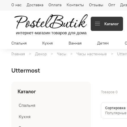
О нас
Доставка
Оплата
Контакты
Отзывы
Опт
Диз
Каталог
интернет-магазин товаров для дома
Спальня
Кухня
Ванная
Детям
Главная
Декор
Часы
Часы настенные
Utte
Uttermost
Каталог
Товаров
0
Спальня
Сортировка
Кухня