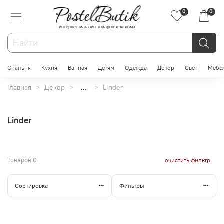
0
0
интернет-магазин товаров для дома
Спальня
Кухня
Ванная
Детям
Одежда
Декор
Свет
Мебе
Главная
Декор
...
Linder
Linder
Товаров
0
очистить фильтр
Сортировка
Фильтры