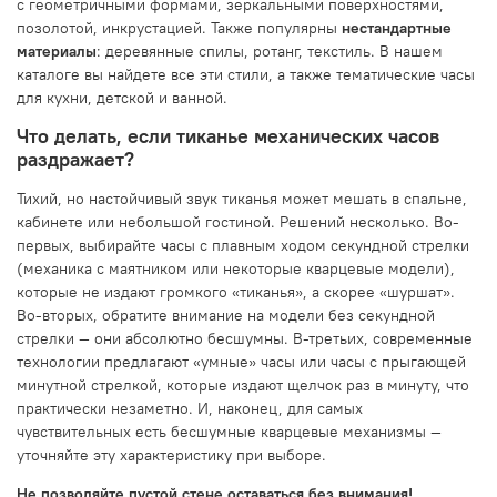
с геометричными формами, зеркальными поверхностями,
позолотой, инкрустацией. Также популярны
нестандартные
материалы
: деревянные спилы, ротанг, текстиль. В нашем
каталоге вы найдете все эти стили, а также тематические часы
для кухни, детской и ванной.
Что делать, если тиканье механических часов
раздражает?
Тихий, но настойчивый звук тиканья может мешать в спальне,
кабинете или небольшой гостиной. Решений несколько. Во-
первых, выбирайте часы с плавным ходом секундной стрелки
(механика с маятником или некоторые кварцевые модели),
которые не издают громкого «тиканья», а скорее «шуршат».
Во-вторых, обратите внимание на модели без секундной
стрелки — они абсолютно бесшумны. В-третьих, современные
технологии предлагают «умные» часы или часы с прыгающей
минутной стрелкой, которые издают щелчок раз в минуту, что
практически незаметно. И, наконец, для самых
чувствительных есть бесшумные кварцевые механизмы —
уточняйте эту характеристику при выборе.
Не позволяйте пустой стене оставаться без внимания!