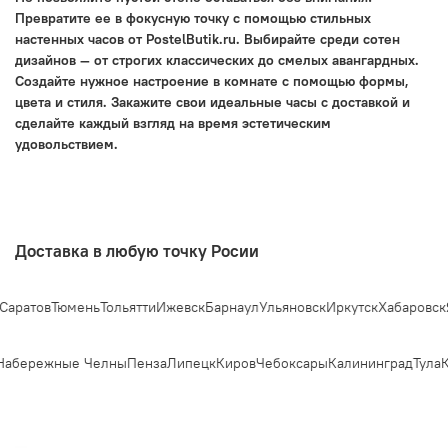
Превратите ее в фокусную точку с помощью стильных
настенных часов от PostelButik.ru. Выбирайте среди сотен
дизайнов — от строгих классических до смелых авангардных.
Создайте нужное настроение в комнате с помощью формы,
цвета и стиля. Закажите свои идеальные часы с доставкой и
сделайте каждый взгляд на время эстетическим
удовольствием.
Доставка в любую точку Росии
аратов
Тюмень
Тольятти
Ижевск
Барнаул
Ульяновск
Иркутск
Хабаровск
Я
абережные Челны
Пенза
Липецк
Киров
Чебоксары
Калининград
Тула
К
Анастасия