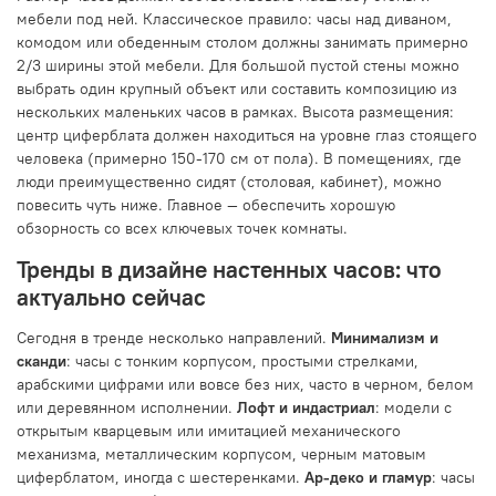
мебели под ней. Классическое правило: часы над диваном,
комодом или обеденным столом должны занимать примерно
2/3 ширины этой мебели. Для большой пустой стены можно
выбрать один крупный объект или составить композицию из
нескольких маленьких часов в рамках. Высота размещения:
центр циферблата должен находиться на уровне глаз стоящего
человека (примерно 150-170 см от пола). В помещениях, где
люди преимущественно сидят (столовая, кабинет), можно
повесить чуть ниже. Главное — обеспечить хорошую
обзорность со всех ключевых точек комнаты.
Тренды в дизайне настенных часов: что
актуально сейчас
Сегодня в тренде несколько направлений.
Минимализм и
сканди
: часы с тонким корпусом, простыми стрелками,
арабскими цифрами или вовсе без них, часто в черном, белом
или деревянном исполнении.
Лофт и индастриал
: модели с
открытым кварцевым или имитацией механического
механизма, металлическим корпусом, черным матовым
циферблатом, иногда с шестеренками.
Ар-деко и гламур
: часы