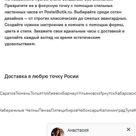
Превратите ее в фокусную точку с помощью стильных
настенных часов от PostelButik.ru. Выбирайте среди сотен
дизайнов — от строгих классических до смелых авангардных.
Создайте нужное настроение в комнате с помощью формы,
цвета и стиля. Закажите свои идеальные часы с доставкой и
сделайте каждый взгляд на время эстетическим
удовольствием.
Доставка в любую точку Росии
аратов
Тюмень
Тольятти
Ижевск
Барнаул
Ульяновск
Иркутск
Хабаровск
Я
абережные Челны
Пенза
Липецк
Киров
Чебоксары
Калининград
Тула
К
Анастасия