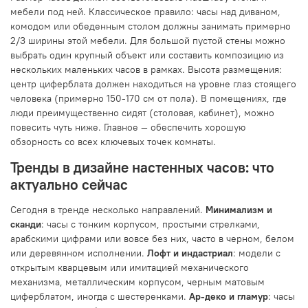
мебели под ней. Классическое правило: часы над диваном,
комодом или обеденным столом должны занимать примерно
2/3 ширины этой мебели. Для большой пустой стены можно
выбрать один крупный объект или составить композицию из
нескольких маленьких часов в рамках. Высота размещения:
центр циферблата должен находиться на уровне глаз стоящего
человека (примерно 150-170 см от пола). В помещениях, где
люди преимущественно сидят (столовая, кабинет), можно
повесить чуть ниже. Главное — обеспечить хорошую
обзорность со всех ключевых точек комнаты.
Тренды в дизайне настенных часов: что
актуально сейчас
Сегодня в тренде несколько направлений.
Минимализм и
сканди
: часы с тонким корпусом, простыми стрелками,
арабскими цифрами или вовсе без них, часто в черном, белом
или деревянном исполнении.
Лофт и индастриал
: модели с
открытым кварцевым или имитацией механического
механизма, металлическим корпусом, черным матовым
циферблатом, иногда с шестеренками.
Ар-деко и гламур
: часы