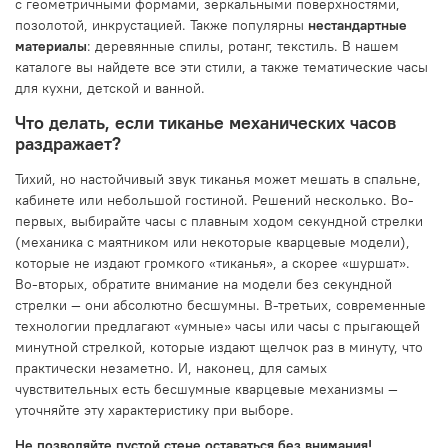
с геометричными формами, зеркальными поверхностями,
позолотой, инкрустацией. Также популярны
нестандартные
материалы
: деревянные спилы, ротанг, текстиль. В нашем
каталоге вы найдете все эти стили, а также тематические часы
для кухни, детской и ванной.
Что делать, если тиканье механических часов
раздражает?
Тихий, но настойчивый звук тиканья может мешать в спальне,
кабинете или небольшой гостиной. Решений несколько. Во-
первых, выбирайте часы с плавным ходом секундной стрелки
(механика с маятником или некоторые кварцевые модели),
которые не издают громкого «тиканья», а скорее «шуршат».
Во-вторых, обратите внимание на модели без секундной
стрелки — они абсолютно бесшумны. В-третьих, современные
технологии предлагают «умные» часы или часы с прыгающей
минутной стрелкой, которые издают щелчок раз в минуту, что
практически незаметно. И, наконец, для самых
чувствительных есть бесшумные кварцевые механизмы —
уточняйте эту характеристику при выборе.
Не позволяйте пустой стене оставаться без внимания!