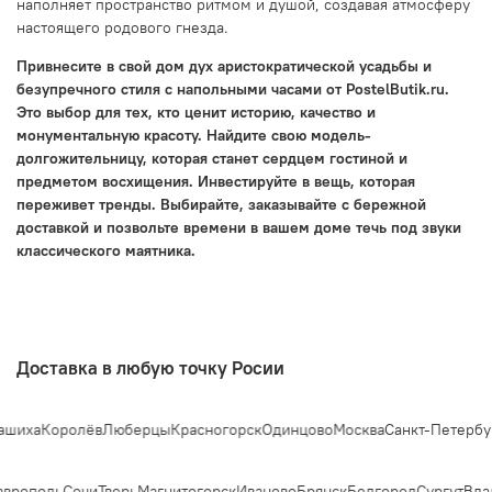
наполняет пространство ритмом и душой, создавая атмосферу
настоящего родового гнезда.
Привнесите в свой дом дух аристократической усадьбы и
безупречного стиля с напольными часами от PostelButik.ru.
Это выбор для тех, кто ценит историю, качество и
монументальную красоту. Найдите свою модель-
долгожительницу, которая станет сердцем гостиной и
предметом восхищения. Инвестируйте в вещь, которая
переживет тренды. Выбирайте, заказывайте с бережной
доставкой и позвольте времени в вашем доме течь под звуки
классического маятника.
Доставка в любую точку Росии
шиха
Королёв
Люберцы
Красногорск
Одинцово
Москва
Санкт-Петербур
врополь
Сочи
Тверь
Магнитогорск
Иваново
Брянск
Белгород
Сургут
Вла