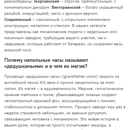
разнообразны:
Георгианский
— строгий, прямоугольный, с
минимальным декором.
Викторианский
— богато украшенный
резьбой, инкрустацией, часто с арочным верхом.
Современный
— лаконичный, с открытыми элементами
конструкции, металлом и стеклом. В нашем каталоге
представлены как механические модели с недельным или
месячным заводом, требующие вашего участия, так и
кварцевые, которые работают от батареек, но сохраняют весь
внешний лоск.
Почему напольные часы называют
«дедушкиными» и в чем их магия?
Прозвище «дедушкины часы» (grandfather clock) пришло из
английской песни XIX века и прочно закрепилось за этим
типом. Их магия — в одушевленности. Мерное, гипнотическое
качание маятника и тихое, убаюкивающее тиканье создают
неповторимый звуковой фон, ассоциирующийся с покоем,
стабильностью и домашним теплом. Процесс завода гирь раз в
неделю становится небольшим, но важным ритуалом,
связывающим человека с механизмом. Это живая история в
вашем доме, которая не просто отсчитывает секунды, а