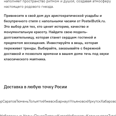
наполняет пространство ритмом и душой, создавая атмосферу
настоящего родового гнезда.
Привнесите в свой дом дух аристократической усадьбы и
безупречного стиля с напольными часами от PostelButik.ru.
Это выбор для тех, кто ценит историю, качество и
монументальную красоту. Найдите свою модель-
долгожительницу, которая станет сердцем гостиной и
предметом восхищения. Инвестируйте в вещь, которая
переживет тренды. Выбирайте, заказывайте с бережной
доставкой и позвольте времени в вашем доме течь под звуки
классического маятника.
Доставка в любую точку Росии
Саратов
Тюмень
Тольятти
Ижевск
Барнаул
Ульяновск
Иркутск
Хабаровск
Набережные Челны
Пенза
Липецк
Киров
Чебоксары
Калининград
Тула