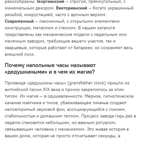
разнообразны:
Георгианский
— строгий, прямоугольный, с
минимальным декором.
Викторианский
— богато украшенный
резьбой, инкрустацией, часто с арочным верхом.
Современный
— лаконичный, с открытыми элементами
конструкции, металлом и стеклом. В нашем каталоге
представлены как механические модели с недельным или
месячным заводом, требующие вашего участия, так и
кварцевые, которые работают от батареек, но сохраняют весь
внешний лоск.
Почему напольные часы называют
«дедушкиными» и в чем их магия?
Прозвище «дедушкины часы» (grandfather clock) пришло из
английской песни XIX века и прочно закрепилось за этим
типом. Их магия — в одушевленности. Мерное, гипнотическое
качание маятника и тихое, убаюкивающее тиканье создают
неповторимый звуковой фон, ассоциирующийся с покоем,
стабильностью и домашним теплом. Процесс завода гирь раз в
неделю становится небольшим, но важным ритуалом,
связывающим человека с механизмом. Это живая история в
вашем доме, которая не просто отсчитывает секунды, а