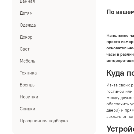
Ванная
По вашем
Детям
Одежда
Напольные час
Декор
просто измер
основательно
Свет
часы в различ
интерпретаци
Мебель
Куда п
Техника
Бренды
Из-за своих 
гостиной или
Новинки
между двумя о
обеспечить у
Скидки
двери) и пря
захламленног
Праздничная подборка
Устрой