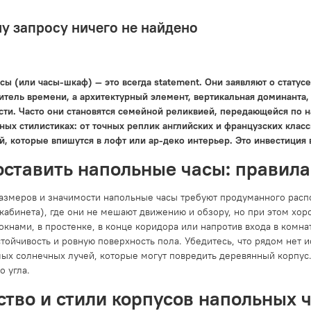
у запросу ничего не найдено
ы (или часы-шкаф) — это всегда statement. Они заявляют о статусе
итель времени, а архитектурный элемент, вертикальная доминанта, 
сти. Часто они становятся семейной реликвией, передающейся по на
ных стилистиках: от точных реплик английских и французских клас
й, которые впишутся в лофт или ар-деко интерьер. Это инвестиция 
оставить напольные часы: правил
размеров и значимости напольные часы требуют продуманного расп
 кабинета), где они не мешают движению и обзору, но при этом хо
кнами, в простенке, в конце коридора или напротив входа в комна
стойчивость и ровную поверхность пола. Убедитесь, что рядом нет
мых солнечных лучей, которые могут повредить деревянный корпус.
о угла.
ство и стили корпусов напольных 