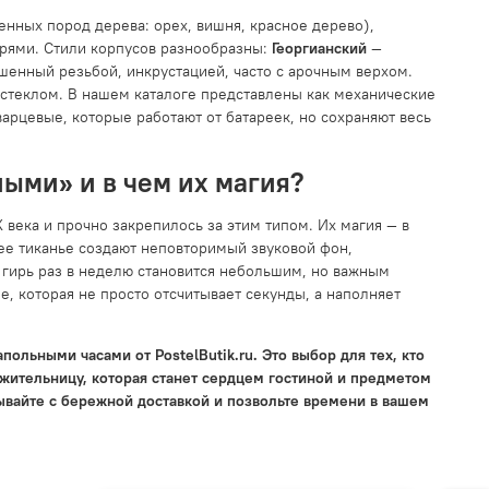
енных пород дерева: орех, вишня, красное дерево),
ирями. Стили корпусов разнообразны:
Георгианский
—
шенный резьбой, инкрустацией, часто с арочным верхом.
стеклом. В нашем каталоге представлены как механические
арцевые, которые работают от батареек, но сохраняют весь
ыми» и в чем их магия?
 века и прочно закрепилось за этим типом. Их магия — в
ее тиканье создают неповторимый звуковой фон,
гирь раз в неделю становится небольшим, но важным
, которая не просто отсчитывает секунды, а наполняет
польными часами от PostelButik.ru. Это выбор для тех, кто
жительницу, которая станет сердцем гостиной и предметом
ывайте с бережной доставкой и позвольте времени в вашем