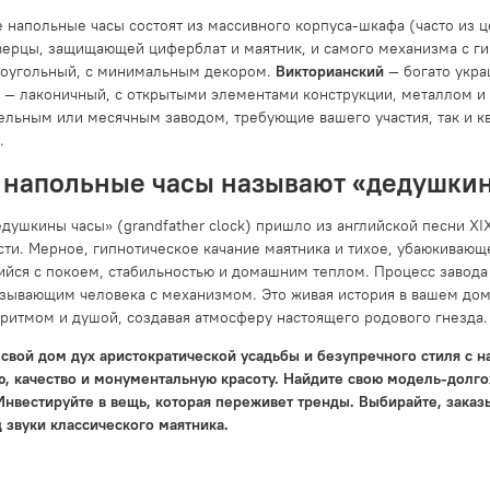
 напольные часы состоят из массивного корпуса-шкафа (часто из ц
верцы, защищающей циферблат и маятник, и самого механизма с г
моугольный, с минимальным декором.
Викторианский
— богато укра
— лаконичный, с открытыми элементами конструкции, металлом и 
ельным или месячным заводом, требующие вашего участия, так и кв
.
 напольные часы называют «дедушкин
ушкины часы» (grandfather clock) пришло из английской песни XIX
ти. Мерное, гипнотическое качание маятника и тихое, убаюкивающ
йся с покоем, стабильностью и домашним теплом. Процесс завода 
язывающим человека с механизмом. Это живая история в вашем доме
 ритмом и душой, создавая атмосферу настоящего родового гнезда.
свой дом дух аристократической усадьбы и безупречного стиля с на
ю, качество и монументальную красоту. Найдите свою модель-долго
Инвестируйте в вещь, которая переживет тренды. Выбирайте, заказ
 звуки классического маятника.