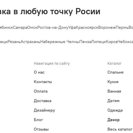
вка в любую точку Росии
бинск
Самара
Омск
Ростов-на-Дону
Уфа
Красноярск
Воронеж
Пермь
Вол
ецк
Рязань
Астрахань
Набережные Челны
Пенза
Липецк
Киров
Чебокса
Навигация по сайту
Каталог
О нас
Спальня
Контакты
Кухня
Оплата
Ванная
Доставка
Детям
Дизайнеру
Одежда
Блог
Декор
Отзывы
Весь каталог