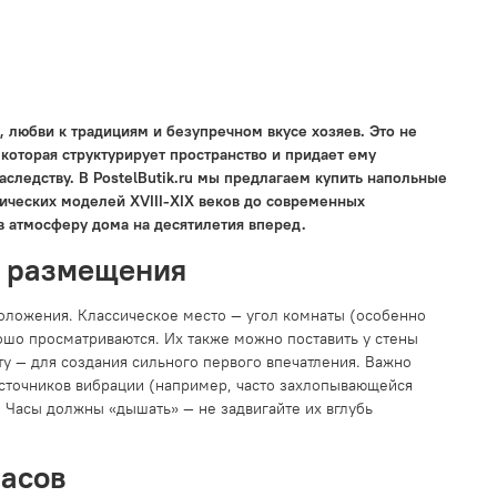
, любви к традициям и безупречном вкусе хозяев. Это не
которая структурирует пространство и придает ему
следству. В PostelButik.ru мы предлагаем купить напольные
сических моделей XVIII-XIX веков до современных
в атмосферу дома на десятилетия вперед.
а размещения
оложения. Классическое место — угол комнаты (особенно
рошо просматриваются. Их также можно поставить у стены
ту — для создания сильного первого впечатления. Важно
 источников вибрации (например, часто захлопывающейся
 Часы должны «дышать» — не задвигайте их вглубь
часов