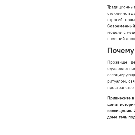
Традиционные
стеклянной д
строгий, пря
Современный
модели с нед
внешний лоск
Почему
Прозвище «дед
одушевленнос
ассоциирующи
ритуалом, св
пространство
Привнесите в 
ценит истори
восхищения. 
доме течь под