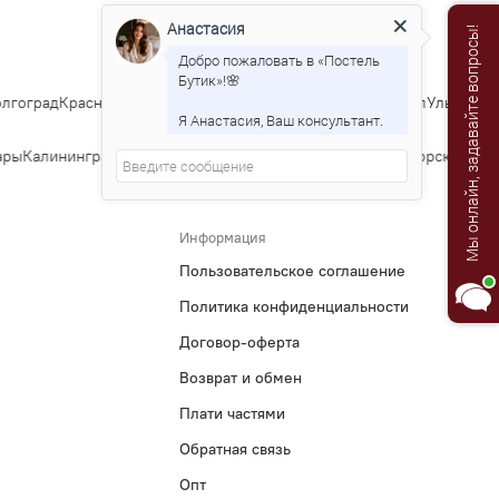
Анастасия
Мы онлайн, задавайте вопросы!
Добро пожаловать в «Постель
Бутик»!🌸
гоград
Краснодар
Саратов
Тюмень
Тольятти
Ижевск
Барнаул
Ульяновск
Я Анастасия, Ваш консультант.
ры
Калининград
Тула
Курск
Ставрополь
Сочи
Тверь
Магнитогорск
Иванов
Информация
Пользовательское соглашение
Политика конфиденциальности
Договор-оферта
Возврат и обмен
Плати частями
Обратная связь
Опт