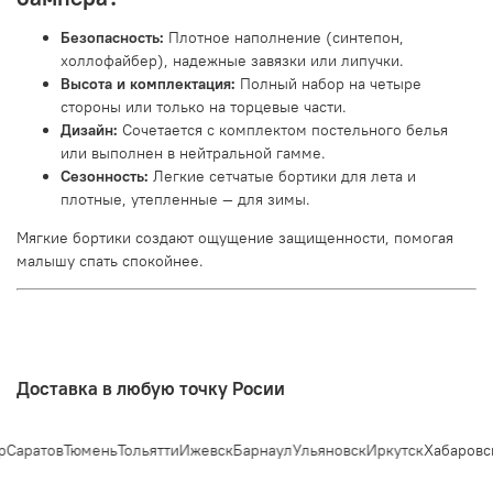
Безопасность:
Плотное наполнение (синтепон,
холлофайбер), надежные завязки или липучки.
Высота и комплектация:
Полный набор на четыре
стороны или только на торцевые части.
Дизайн:
Сочетается с комплектом постельного белья
или выполнен в нейтральной гамме.
Сезонность:
Легкие сетчатые бортики для лета и
плотные, утепленные — для зимы.
Мягкие бортики создают ощущение защищенности, помогая
малышу спать спокойнее.
Доставка в любую точку Росии
Саратов
Тюмень
Тольятти
Ижевск
Барнаул
Ульяновск
Иркутск
Хабаровск