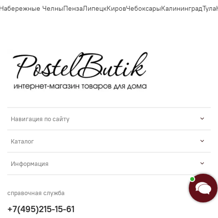
Набережные Челны
Пенза
Липецк
Киров
Чебоксары
Калининград
Тула
К
Навигация по сайту
Каталог
Информация
справочная служба
+7(495)215-15-61