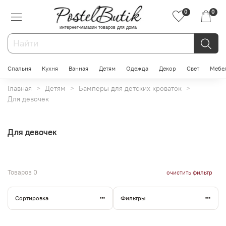
0
0
интернет-магазин товаров для дома
Спальня
Кухня
Ванная
Детям
Одежда
Декор
Свет
Мебе
Главная
Детям
Бамперы для детских кроваток
Для девочек
Для девочек
Товаров
0
очистить фильтр
Сортировка
Фильтры