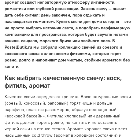
аромат создают неповторимую атмосферу интимности,
романтики или глубокой релаксации. Зажечь свечу — значит
дать себе сигнал: день закончен, пора отдыхать и
наслаждаться моментом. Купить свечи для дома сегодня — это
не просто выбрать источник света, а подобрать парфюмерную
композицию для пространства, которая будет звучать нотами
ванили, сандала, морского бриза или хвойного леса. В
PostelButik.ru мы собрали коллекцию свечей из соевого и
кокосового воска с хлопковыми фитилями, которые горят
ровно, долго и наполняют дом чистым, стойким ароматом без
копоти.
Как выбрать качественную свечу: воск,
фитиль, аромат
Качество свечи определяют три кита. Воск: натуральные воски
(соевый, кокосовый, рапсовый) горят чище и дольше
парафина, плавятся равномерно, образуя полноценный
«восковой бассейн». Фитиль: хлопковый или деревянный
фитиль должен гореть ровно, не коптить и не оставлять
черной сажи на стенке стекла. Аромат: хорошая свеча имеет
насыщенный cold throw (аромат в холодном состоянии) и