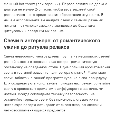
мощный hot throw (при горении). Первое зажигание должно
длиться не менее 2-3 часов, чтобы весь верхний слой
расплавился — это предотвратит образование «туннеля». В
нашем ассортименте вы найдете свечи с самыми разными
нотами — от успокаивающих лавандовых до бодрящих
цитрусовых и праздничных пряных.
Свечи в интерьере: от романтического
ужина до ритуала релакса
Свечи невероятно многозадачны. Группа из нескольких свечей
разной высоты в подсвечниках создаст романтическую
обстановку на обеденном столе. Одна большая ароматическая
свеча в гостиной задаст тон для вечера с книгой. Маленькие
свечи-таблетки в ванной превратят купание в спа-процедуру.
Для создания уюта используйте принцип наслоения: сочетайте
свечу с древесным ароматом с диффузором с цветочными
нотами. Всегда соблюдайте технику безопасности: не
оставляйте горящие свечи без присмотра, ставьте их на
негорючую поверхность вдали от сквозняков, занавесок и
легковоспламеняющихся предметов.