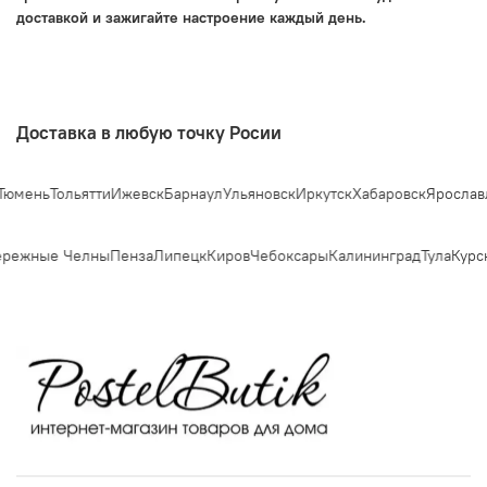
доставкой и зажигайте настроение каждый день.
Доставка в любую точку Росии
нь
Тольятти
Ижевск
Барнаул
Ульяновск
Иркутск
Хабаровск
Ярославль
Си
ежные Челны
Пенза
Липецк
Киров
Чебоксары
Калининград
Тула
Курск
С