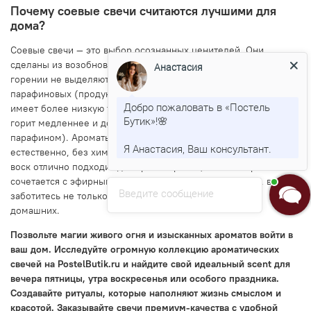
Почему соевые свечи считаются лучшими для
дома?
Соевые свечи — это выбор осознанных ценителей. Они
сделаны из возобновляемого ресурса, биоразлагаемы и при
Анастасия
горении не выделяют вредных веществ, в отличие от
парафиновых (продукт нефтепереработки). Соевый воск
Добро пожаловать в «Постель
имеет более низкую температуру плавления, а значит, свеча
Бутик»!🌸
горит медленнее и дольше (до 50% по сравнению с
парафином). Ароматы в таком воске раскрываются полно и
Я Анастасия, Ваш консультант.
естественно, без химического оттенка. Кроме того, соевый
воск отлично подходит для ароматерапии, так как хорошо
сочетается с эфирными маслами. Выбирая такую свечу, вы
Введите сообщение
заботитесь не только об атмосфере, но и о здоровье
домашних.
Позвольте магии живого огня и изысканных ароматов войти в
ваш дом. Исследуйте огромную коллекцию ароматических
свечей на PostelButik.ru и найдите свой идеальный scent для
вечера пятницы, утра воскресенья или особого праздника.
Создавайте ритуалы, которые наполняют жизнь смыслом и
красотой. Заказывайте свечи премиум-качества с удобной